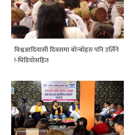
विश्वआदिवासी दिवसमा बोन्बोहरु पनि उर्लिने
!-भिडियोसहित