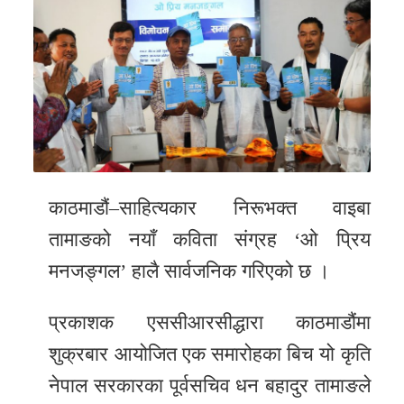
र
शैली
सूचना
प्रविधि
साहित्य
नमोबुद्ध
काठमाडौं–साहित्यकार निरूभक्त वाइबा
टिभी
तामाङको नयाँ कविता संग्रह ‘ओ प्रिय
मनजङ्गल’ हालै सार्वजनिक गरिएको छ ।
English
प्रकाशक एससीआरसीद्धारा काठमाडौंमा
शुक्रबार आयोजित एक समारोहका बिच यो कृति
नेपाल सरकारका पूर्वसचिव धन बहादुर तामाङले