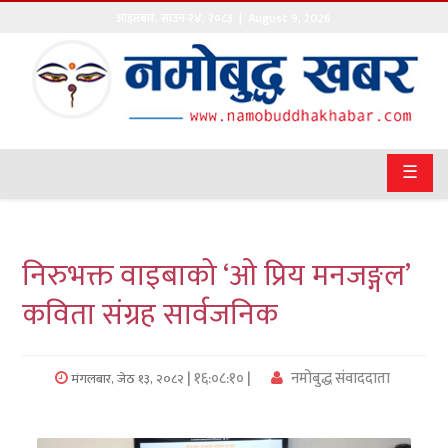
आइतबार
,
साउन
२४
,
२०८३
| August 9, 2026
गृहपृष्ठ
सङ्घीय
समाचार
☰
राजनीति
प्रवास
निरुभक्त वाइबाको ‘ओ प्रिय मनजङ्गल’
अर्थवाणिज्य
कविता संग्रह सार्वजनिक
खेलकुद
| १६:०८:१० |
नमोबुद्ध संवाददाता
मंगलबार, जेठ १३, २०८२
अन्तराष्ट्रिय
कला