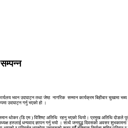
म्पन्न
ार्यलय भवन उदघाट्न तथा जेष्ठ नागरिक सम्मान कार्यक्रम बिहीबार चुखामा भब्य रु
रुपमा उदघाट्न गर्नु भएको हो ।
्ष दलमान थोकर (डि एम ) विशिष्ट अतिथि रहनु भएको थियो। प्रमुख अतिथि दोङले पु
अध्यक्ष हरुलाई धन्यवाद ज्ञापन गर्नु भयो । साथै जनयुद्ध दिवसको अवसर शुभकामना
्था आएको र परिवर्तन भएकोमा उहाहरुको कदर गर्दै इतिहास निर्माता शहिद परिवार र