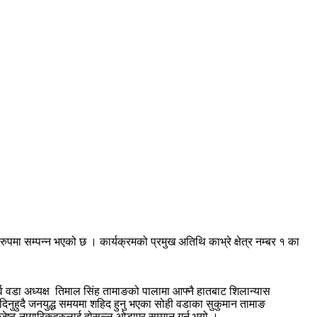
पमा सम्पन्न भएको छ । कार्यक्रमको प्रमुख अतिथि काभ्रे क्षेत्र नम्बर १ का
र्व वडा अध्यक्ष तिमाल सिंह तामाङको पालामा आफ्नै हातबाट शिलान्यास
 दिनुहुदै जनयुद्ध समयमा शहिद हुनु भएका सोही वडाका सुकुमान तामाङ
 जेष्ठ नागारिकहरुलाई दोसल्ल ओडाएर सम्मान गर्नु भयो ।