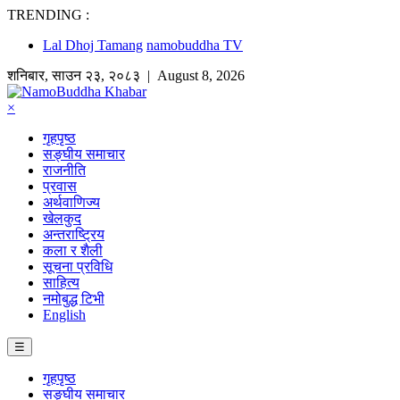
TRENDING :
Lal Dhoj Tamang
namobuddha TV
शनिबार
,
साउन
२३
,
२०८३
| August 8, 2026
×
गृहपृष्ठ
सङ्घीय समाचार
राजनीति
प्रवास
अर्थवाणिज्य
खेलकुद
अन्तराष्ट्रिय
कला र शैली
सूचना प्रविधि
साहित्य
नमोबुद्ध टिभी
English
☰
गृहपृष्ठ
सङ्घीय समाचार