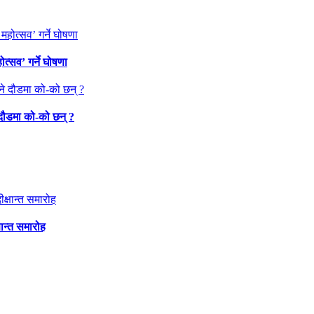
त्सव’ गर्ने घोषणा
 दौडमा को‐को छन् ?
षान्त समारोह