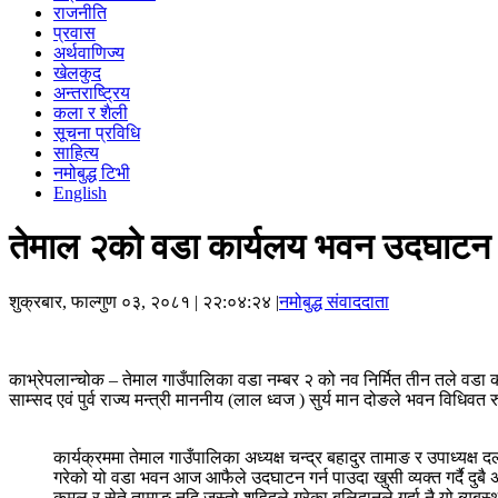
राजनीति
प्रवास
अर्थवाणिज्य
खेलकुद
अन्तराष्ट्रिय
कला र शैली
सूचना प्रविधि
साहित्य
नमोबुद्ध टिभी
English
तेमाल २को वडा कार्यलय भवन उदघाटन स
शुक्रबार, फाल्गुण ०३, २०८१
| २२:०४:२४ |
नमोबुद्ध संवाददाता
काभ्रेपलान्चोक – तेमाल गाउँपालिका वडा नम्बर २ को नव निर्मित तीन तले वडा क
साम्सद एवं पुर्व राज्य मन्त्री माननीय (लाल ध्वज ) सुर्य मान दोङले भवन विधिवत 
कार्यक्रममा तेमाल गाउँपालिका अध्यक्ष चन्द्र बहादुर तामाङ र उपाध्यक
गरेको यो वडा भवन आज आफैले उदघाटन गर्न पाउदा खुसी व्यक्त गर्दै दुबै 
कमल र सेते तामाङ नदि जस्तो शहिदले गरेका बलिदानले गर्दा नै यो ब्यबस