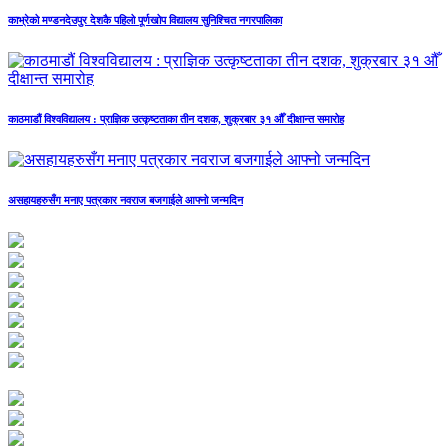
काभ्रेको मण्डनदेउपुर देशकै पहिलो पूर्णखोप विद्यालय सुनिश्चित नगरपालिका
काठमाडौं विश्वविद्यालय : प्राज्ञिक उत्कृष्टताका तीन दशक, शुक्रबार ३१ औँ दीक्षान्त समारोह
असहायहरुसँग मनाए पत्रकार नवराज बजगाईले आफ्नो जन्मदिन