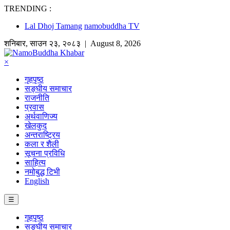
TRENDING :
Lal Dhoj Tamang
namobuddha TV
शनिबार
,
साउन
२३
,
२०८३
| August 8, 2026
×
गृहपृष्ठ
सङ्घीय समाचार
राजनीति
प्रवास
अर्थवाणिज्य
खेलकुद
अन्तराष्ट्रिय
कला र शैली
सूचना प्रविधि
साहित्य
नमोबुद्ध टिभी
English
☰
गृहपृष्ठ
सङ्घीय समाचार