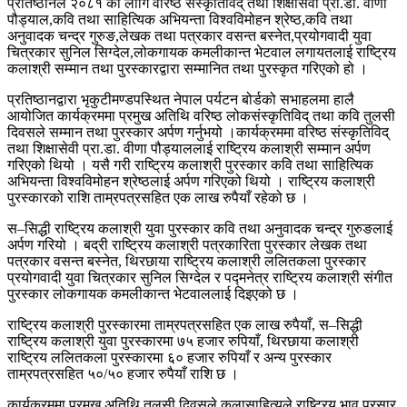
प्रतिष्ठानले २०८१ का लागि वरिष्ठ संस्कृतिविद् तथा शिक्षासेवी प्रा.डा. वीणा
पौड्याल,कवि तथा साहित्यिक अभियन्ता विश्वविमोहन श्रेष्ठ,कवि तथा
अनुवादक चन्द्र गुरुङ,लेखक तथा पत्रकार वसन्त बस्नेत,प्रयोगवादी युवा
चित्रकार सुनिल सिग्देल,लोकगायक कमलीकान्त भेटवाल लगायतलाई राष्ट्रिय
कलाश्री सम्मान तथा पुरस्कारद्वारा सम्मानित तथा पुरस्कृत गरिएको हो ।
प्रतिष्ठानद्वारा भृकुटीमण्डपस्थित नेपाल पर्यटन बोर्डको सभाहलमा हालै
आयोजित कार्यक्रममा प्रमुख अतिथि वरिष्ठ लोकसंस्कृतिविद् तथा कवि तुलसी
दिवसले सम्मान तथा पुरस्कार अर्पण गर्नुभयो ।कार्यक्रममा वरिष्ठ संस्कृतिविद्
तथा शिक्षासेवी प्रा.डा. वीणा पौड्याललाई राष्ट्रिय कलाश्री सम्मान अर्पण
गरिएको थियो । यसै गरी राष्ट्रिय कलाश्री पुरस्कार कवि तथा साहित्यिक
अभियन्ता विश्वविमोहन श्रेष्ठलाई अर्पण गरिएको थियो । राष्ट्रिय कलाश्री
पुरस्कारको राशि ताम्रपत्रसहित एक लाख रुपैयाँ रहेको छ ।
स–सिद्धी राष्ट्रिय कलाश्री युवा पुरस्कार कवि तथा अनुवादक चन्द्र गुरुङलाई
अर्पण गरियो । बद्री राष्ट्रिय कलाश्री पत्रकारिता पुरस्कार लेखक तथा
पत्रकार वसन्त बस्नेत, थिरछाया राष्ट्रिय कलाश्री ललितकला पुरस्कार
प्रयोगवादी युवा चित्रकार सुनिल सिग्देल र पद्मनेत्र राष्ट्रिय कलाश्री संगीत
पुरस्कार लोकगायक कमलीकान्त भेटवाललाई दिइएको छ ।
राष्ट्रिय कलाश्री पुरस्कारमा ताम्रपत्रसहित एक लाख रुपैयाँ, स–सिद्धी
राष्ट्रिय कलाश्री युवा पुरस्कारमा ७५ हजार रुपियाँ, थिरछाया कलाश्री
राष्ट्रिय ललितकला पुरस्कारमा ६० हजार रुपियाँ र अन्य पुरस्कार
ताम्रपत्रसहित ५०/५० हजार रुपैयाँ राशि छ ।
कार्यक्रममा प्रमुख अतिथि तुलसी दिवसले कलासाहित्यले राष्ट्रिय भाव प्रसार