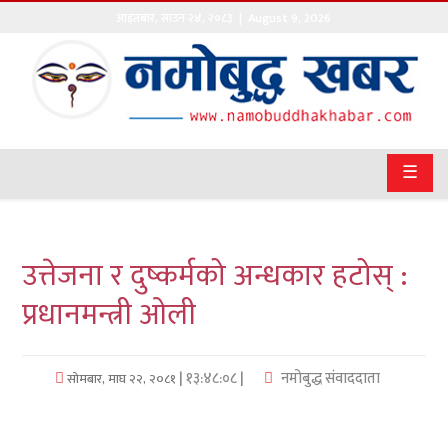
आइतबार
,
साउन
२४
,
२०८३
| August 9, 2026
गृहपृष्ठ
सङ्घीय
समाचार
☰
राजनीति
प्रवास
उत्तेजना र दुष्कर्मको अन्धकार हटोस् :
अर्थवाणिज्य
प्रधानमन्त्री ओली
खेलकुद
| १३:४८:०८ |
नमोबुद्ध संवाददाता
सोमबार, माघ २२, २०८१
अन्तराष्ट्रिय
कला