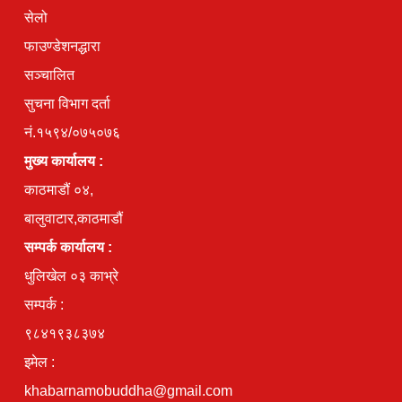
सेलो
फाउण्डेशनद्धारा
सञ्चालित
सुचना विभाग दर्ता
नं.१५९४/०७५०७६
मुख्य कार्यालय :
काठमाडौं ०४,
बालुवाटार,काठमाडौं
सम्पर्क कार्यालय :
धुलिखेल ०३ काभ्रे
सम्पर्क :
९८४१९३८३७४
इमेल :
khabarnamobuddha@gmail.com