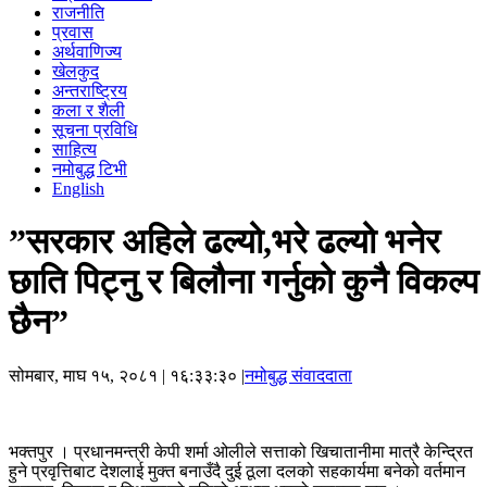
राजनीति
प्रवास
अर्थवाणिज्य
खेलकुद
अन्तराष्ट्रिय
कला र शैली
सूचना प्रविधि
साहित्य
नमोबुद्ध टिभी
English
”सरकार अहिले ढल्यो,भरे ढल्यो भनेर
छाति पिट्नु र बिलौना गर्नुको कुनै विकल्प
छैन”
सोमबार, माघ १५, २०८१
| १६:३३:३० |
नमोबुद्ध संवाददाता
भक्तपुर । प्रधानमन्त्री केपी शर्मा ओलीले सत्ताको खिचातानीमा मात्रै केन्द्रित
हुने प्रवृत्तिबाट देशलाई मुक्त बनाउँदै दुई ठूला दलको सहकार्यमा बनेको वर्तमान