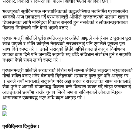
सरकार, विकास र स्थिरताको बलियो आधार भएको बताएका छन् ।
भक्तपुरको सूर्यविनायक नगरपालिकाको कटुञ्जेस्थित नवनिर्मित प्रशासकीय
भवनको आज उद्घाटन गर्दै प्रधानमन्त्री ओलीले राजतन्त्रको पालामा शासन
टिकाउनका लागि मरिमेट्दा विकास राम्ररी हुन नसकेको र लोकतन्त्रयताका
विकास निर्माणको गति बेग्लै भएको बताए ।
प्रधानमन्त्री ओलीले पूर्वसहमतिअनुसार अहिले आफूले कांग्रेसबाट पूराका पूरा
साथ पाएको र भोलि कांग्रेस नेतृत्वको सरकारलाई पनि एमालेले पूराका पूरा
साथ दिने स्पष्ट गरे । उनले संसद्को हिउँदे अधिवेशनलाई कानुन निर्माणका
व्यापक काम दिने पनि जनाउँदै सहमति भए चाँडै संविधान संशोधन हुने र सहमति
नभएमा केही समय लाग्ने स्पष्ट गरे ।
प्रधानमन्त्री ओलीले सरकारको विरोध गर्ने नाममा सीमित सङ्ख्या भएकाहरूको
मोर्चा शक्ति बनाए भनेर चेतावनी दिनेहरूको भ्रमबाट मुक्त हुन पनि आग्रह गर
। उनले नयाँ भवनलाई सदुपयोग गरेर अझ सहज र सरलताका साथ जनतालाई
सेवा पुग्ने र आगामी योजनाबद्ध विकास बन्ने विश्वास व्यक्त गर्दै सोझा जनतालाई
आतङ्कको छायाँमा राखेर चुनाव जित्ने जमाना सकिएकाले लोकतान्त्रिक
अभ्यासबाट एकताबद्ध भएर अघि बढ्न आग्रह गरे ।
प्रतिक्रिया दिनुहोस !