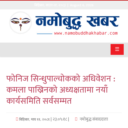
बिहिबार
,
साउन
२१
,
२०८३
| August 6, 2026
गृहपृष्ठ
सङ्घीय
समाचार
☰
राजनीति
प्रवास
फोनिज सिन्धुपाल्चोकको अधिवेशन :
अर्थवाणिज्य
कमला पाख्रिनको अध्यक्षतामा नयाँ
कार्यसमिति सर्वसम्मत
खेलकुद
अन्तराष्ट्रिय
| २३:०५:१८ |
नमोबुद्ध संवाददाता
बिहिबार, माघ ११, २०८१
कला