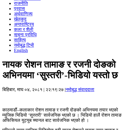
राजनीति
प्रवास
अर्थवाणिज्य
खेलकुद
अन्तराष्ट्रिय
कला र शैली
सूचना प्रविधि
साहित्य
नमोबुद्ध टिभी
English
नायक रोशन तामाङ र रजनी दोङको
अभिनयमा ‘सुस्तरी’-भिडियो यस्तो छ
बिहिबार, माघ ०४, २०८१
| २२:१९:२७ |
नमोबुद्ध संवाददाता
काठमाडौं–कलाकार रोशन तामाङ र रजनी दोङको अभिनयमा तयार भएको
म्युजिक भिडियो ‘सुस्तरी’ सार्वजनिक भएको छ । भिडियो हालै रोशन तामाङ
अफिसियल युट्युब च्यानल बाट सार्वजनिक भएको हो ।