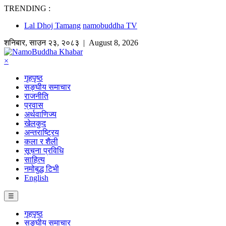
TRENDING :
Lal Dhoj Tamang
namobuddha TV
शनिबार
,
साउन
२३
,
२०८३
| August 8, 2026
×
गृहपृष्ठ
सङ्घीय समाचार
राजनीति
प्रवास
अर्थवाणिज्य
खेलकुद
अन्तराष्ट्रिय
कला र शैली
सूचना प्रविधि
साहित्य
नमोबुद्ध टिभी
English
☰
गृहपृष्ठ
सङ्घीय समाचार