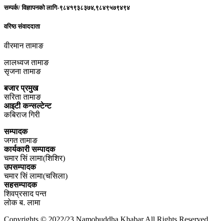
सम्पर्क/ विज्ञापनको लागि-९८४१९३८३७४,९८४९५७९४९४
वरिष्ठ संवाददाता
वीरमान तामाङ
लालध्वज तामाङ
सृजना तामाङ
बजार प्रमुख
सरिता तामाङ
आइटी कन्सल्टेन्ट
कबिराज गिरी
सम्पादक
जगत तामाङ
कार्यकारी सम्पादक
चमार सिं लामा(शिशिर)
उपसम्पादक
चमार सिं लामा(चसिला)
सहसम्पादक
शिवप्रसाद पन्त
लोक ब. लामा
Copyrights © 2022/23 Namobuddha Khabar All Rights Reserved