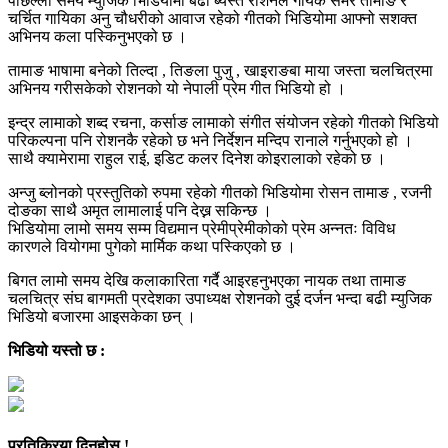
पछिल्लो समय म्युजिक भिडियोमा बढी ब्यस्त रोशनले गायक समर तामाङ र
चर्चित गायिका अनु चौधरीको आवाज रहेको गीतको भिडियोमा आफ्नो सशक्त
अभिनय कला पस्किनुभएको छ ।
तामाङ भाषामा बनेको तिल्दा , तिङला पुजु , खाइराङबा माया जस्ता चलचित्रमा
अभिनय गरीसकेको रोशनको यो नेपाली प्रेम गीत भिडियो हो ।
इन्द्र लामाको शब्द रचना, कर्साङ लामाको संगीत संयोजन रहेको गीतको भिडियो
परिकल्पना पनि रोशनकै रहेको छ भने निर्देशन मन्दिप रानाले गर्नुभएको हो ।
साथै क्यामेरामा राहुल राई, इडिट कलर दिनेश कोइरालाको रहेको छ ।
अन्जु ब्लोनको प्रस्तुतिको रुपमा रहेको गीतको भिडियोमा रोसन तामाङ , रजनी
दोङका साथै अमृत लामालाई पनि देख्न सकिन्छ ।
भिडियोमा लामो समय सम्म विद्यमान प्रेमीप्रेमीकोको प्रेम अन्नतः विविध
कारणले वियोगमा पुगेको मार्मिक कथा पस्किएको छ ।
बिगत लामो समय देखि कलाकारिता गर्दै आइरहनुभएका नायक तथा तामाङ
चलचित्र संघ बागमती प्रदेशका उपाध्यक्ष रोशनको दुई दर्जन भन्दा बढी म्युजिक
भिडियो बजारमा आइसकेका छन् ।
भिडियो यस्तो छ :
प्रतिक्रिया दिनुहोस !