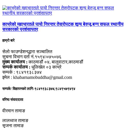
काभ्रेको महाभारतले पायो निरन्तर तेस्रोपटक शून्य बेरुजू बन्न सफल स्थानीय
सरकारको प्रशंसापत्र
हाम्रो बारे
सेलो फाउण्डेशनद्धारा सञ्चालित
सुचना विभाग दर्ता नं.१५९४/०७५०७६
मुख्य कार्यालय :
काठमाडौं ०४, बालुवाटार,काठमाडौं
सम्पर्क कार्यालय :
धुलिखेल ०३ काभ्रे
सम्पर्क : ९८४१९३८३७४
इमेल : khabarnamobuddha@gmail.com
सम्पर्क/ विज्ञापनको लागि-९८४१९३८३७४,९८४९५७९४९४
वरिष्ठ संवाददाता
वीरमान तामाङ
लालध्वज तामाङ
सृजना तामाङ