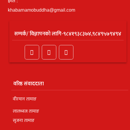
इमेल :
khabarnamobuddha@gmail.com
सम्पर्क/ विज्ञापनको लागि-९८४१९३८३७४,९८४९५७९४९४
वरिष्ठ संवाददाता
वीरमान तामाङ
लालध्वज तामाङ
सृजना तामाङ