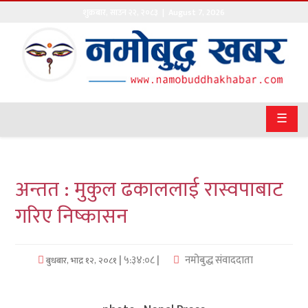
शुक्रबार
,
साउन
२२
,
२०८३
| August 7, 2026
गृहपृष्ठ
सङ्घीय
समाचार
☰
राजनीति
प्रवास
अन्तत : मुकुल ढकाललाई रास्वपाबाट
अर्थवाणिज्य
गरिए निष्कासन
खेलकुद
| ५:३४:०८ |
नमोबुद्ध संवाददाता
बुधबार, भाद्र १२, २०८१
अन्तराष्ट्रिय
कला