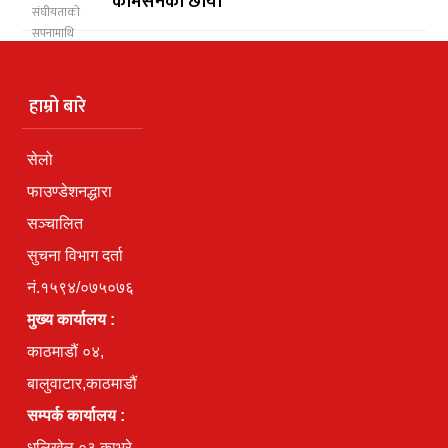
कमिसनको छायाँ
हाम्रो बारे
सेलो
फाउण्डेशनद्धारा
सञ्चालित
सुचना विभाग दर्ता
नं.१५९४/०७५०७६
मुख्य कार्यालय :
काठमाडौं ०४,
बालुवाटार,काठमाडौं
सम्पर्क कार्यालय :
धुलिखेल ०३ काभ्रे