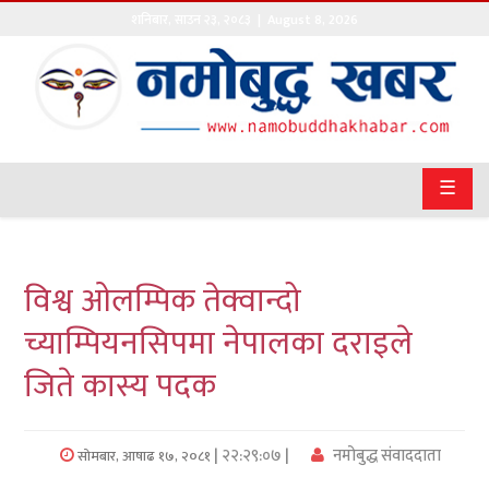
शनिबार
,
साउन
२३
,
२०८३
| August 8, 2026
गृहपृष्ठ
सङ्घीय
समाचार
☰
राजनीति
प्रवास
विश्व ओलम्पिक तेक्वान्दो
अर्थवाणिज्य
च्याम्पियनसिपमा नेपालका दराइले
जिते कास्य पदक
खेलकुद
अन्तराष्ट्रिय
| २२:२९:०७ |
नमोबुद्ध संवाददाता
सोमबार, आषाढ १७, २०८१
कला