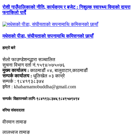
रोशी गाउँपालिकाको नीति, कार्यक्रम र बजेट : निशुल्क स्वास्थ्य विमाको दायरा
फराकिलो पार्दै
मधेसको पीडा, संघीयताको सपनामाथि कमिसनको छायाँ
हाम्रो बारे
सेलो फाउण्डेशनद्धारा सञ्चालित
सुचना विभाग दर्ता नं.१५९४/०७५०७६
मुख्य कार्यालय :
काठमाडौं ०४, बालुवाटार,काठमाडौं
सम्पर्क कार्यालय :
धुलिखेल ०३ काभ्रे
सम्पर्क : ९८४१९३८३७४
इमेल : khabarnamobuddha@gmail.com
सम्पर्क/ विज्ञापनको लागि-९८४१९३८३७४,९८४९५७९४९४
वरिष्ठ संवाददाता
वीरमान तामाङ
लालध्वज तामाङ