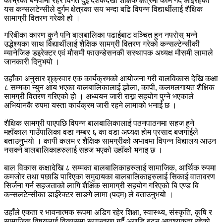
काभ्रेको बनेपामा रहेर विगत दुई दशकदेखी शैक्षिक क्षेत्रमा काम गर्दै आईरहेको
यस कन्सलटेन्सीले दुर्गम क्षेत्रका सय भन्दा बढि विपन्न विद्यार्थीलाई शैक्षिक
सामाग्री वितरण गरेको हो ।
गरिबीका कारण कुनै पनि बालबालिका पढाईबाट वञ्चित हुन नपरोस् भन्ने
उद्धेश्यका साथ विद्यार्थीलाई शैक्षिक सामग्री वितरण गरेको कन्सल्टेन्सीकी
म्यानेजिङ डइरेक्टर एवं मौसमी फाउन्डेसनकी सस्थापक अध्यक्ष मौसमी लामाले
जानकारी दिनुभयो ।
उहाँका अनुसार शुक्रवार एक कार्यक्रमको आयोजना गरी बालविकास देखि कक्षा
८ सम्मका न्युन आय भएका बालबालिकालाई झोला, कापी, कलमलगायत शैक्षिक
सामग्री वितरण गरिएको हो । अध्ययन जारी राख्न सहयोग पुग्ने भएकाले
अभियानकै रुपमा यस्ता कार्यक्रम जारी रहने लामाको भनाई छ ।
शैक्षिक सामग्री पाएपछि विपन्न बालबालिकालाई पठनपाठनमा सहज हुने
महाँकाल गाउँपालिका वडा नम्बर ६ का वडा अध्यक्ष होम प्रसाद बजगाईले
बताउनुभयो । कापी कलम र शैक्षिक सामग्रीको अभावमा विपन्न विद्यालय आउन
नसक्ने बालबालिकाहरुलाई सहज भएको उहाँको भनाइ छ ।
बाल विकास कक्षादेखि ८ सम्मका बालबालिकाहरुलाई सामाजिक, आर्थिक रुपमा
कमजोर तथा पछाडि पारिएका समुदायका बालबालिकाहरुलाई सिकाई वातावरण
सिर्जना गर्न सहजताको लागि शैक्षिक सामाग्री सहयोग गरिएको बि एण्ड बि
कन्सलटेन्सीका डाईरेक्टर साङगे लामा (पदम) ले बताउनुभयो ।
उहाँले एकता र भावनात्मक रूपमा अडिग रहेर शिक्षा, स्वास्थ्य, संस्कृति, कृषि र
सामाजिक विषयलाई विकासमा रूपान्तरण गर्दै अगाडि बढ्नु आवश्यकता रहेको