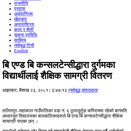
राजनीति
प्रवास
अर्थवाणिज्य
खेलकुद
अन्तराष्ट्रिय
कला र शैली
सूचना प्रविधि
साहित्य
नमोबुद्ध टिभी
English
बि एण्ड बि कन्सलटेन्सीद्धारा दुर्गमका
विद्यार्थीलाई शैक्षिक सामग्री वितरण
आइतबार, बैशाख २३, २०८१
| ३:४७:१३ |
नमोबुद्ध संवाददाता
ललितपुर–महांकाल गाउँपालिका वडा नं. ६ ठुलादुर्लुङ कपिराममा रहेको बागमति
आधारभुत विद्यालयका बालबालिकाहरुले बि एन्ड बि कन्सलटेन्सीद्धारा शैक्षिक
सामाग्री पाएका छन् ।