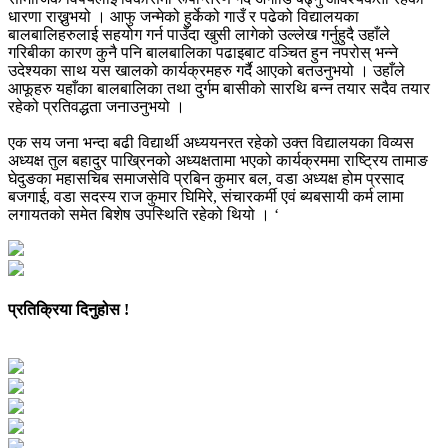
धारणा राख्नुभयो । आफु जन्मेको हुर्केको गाउँ र पढेको विद्यालयका
बालबालिहरुलाई सहयोग गर्न पाउँदा खुसी लागेको उल्लेख गर्नुहुदै उहाँले
गरिबीका कारण कुनै पनि बालबालिका पढाइबाट वञ्चित हुन नपरोस् भन्ने
उदेश्यका साथ यस खालको कार्यक्रमहरु गर्दै आएको बतउनुभयो । उहाँले
आफूहरु यहाँका बालबालिका तथा दुर्गम बासीको सारथि बन्न तयार सदैव तयार
रहेको प्रतिवद्धता जनाउनुभयो ।
एक सय जना भन्दा बढी विद्यार्थी अध्ययनरत रहेको उक्त विद्यालयका विव्यस
अध्यक्ष तुल बहादुर पाख्रिनको अध्यक्षतामा भएको कार्यक्रममा राष्ट्रिय तामाङ
घेदुङका महासचिब समाजसेवि प्रबिन कुमार बल, वडा अध्यक्ष होम प्रसाद
बजगाई, वडा सदस्य राज कुमार घिमिरे, संचारकर्मी एवं ब्यबसायी कर्म लामा
लगायतको समेत बिशेष उपस्थिति रहेको थियो । ‘
प्रतिक्रिया दिनुहोस !