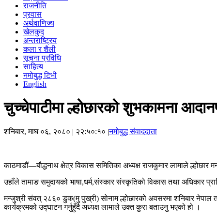
राजनीति
प्रवास
अर्थवाणिज्य
खेलकुद
अन्तराष्ट्रिय
कला र शैली
सूचना प्रविधि
साहित्य
नमोबुद्ध टिभी
English
चुच्चेपाटीमा ल्होछारको शुभकामना आदान
शनिबार, माघ ०६, २०८०
| २२:५०:१० |
नमोबुद्ध संवाददाता
काठमाडौं—बौद्धनाथ क्षेत्र विकास समितिका अध्यक्ष राजकुमार लामाले ल्होछार मन
उहाँले तामाङ समुदायको भाषा,धर्म,संस्कार संस्कृतिको विकास तथा अधिकार प्र
मन्जुश्री संवत् २८६० डुक(मु पुख्री) सोनाम ल्होछारको अवसरमा शनिबार नेपाल
कार्यक्रमको उद्घाटन गर्नुहुँदै अध्यक्ष लामाले उक्त कुरा बताउनु भएको हो ।