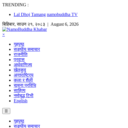
TRENDING :
Lal Dhoj Tamang
namobuddha TV
बिहिबार
,
साउन
२१
,
२०८३
| August 6, 2026
×
गृहपृष्ठ
सङ्घीय समाचार
राजनीति
प्रवास
अर्थवाणिज्य
खेलकुद
अन्तराष्ट्रिय
कला र शैली
सूचना प्रविधि
साहित्य
नमोबुद्ध टिभी
English
☰
गृहपृष्ठ
सङ्घीय समाचार