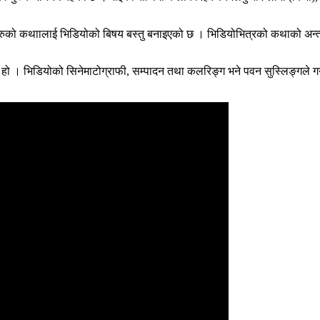
ुवाहरुको कथाालाई भिडियोको बिषय बस्तु बनाइएको छ । भिडियोभित्रको कथाको अन्त्
को हो । भिडियोको सिनेमाटोग्राफी, सम्पादन तथा कलरिङ्ग भने पवन सुस्लिङ्गले ग