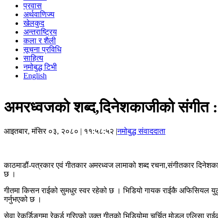
प्रवास
अर्थवाणिज्य
खेलकुद
अन्तराष्ट्रिय
कला र शैली
सूचना प्रविधि
साहित्य
नमोबुद्ध टिभी
English
अमरध्वजको शब्द,दिनेशकाजीको संगीत : 
आइतबार, मंसिर ०३, २०८०
| ११:५८:५२ |
नमोबुद्ध संवाददाता
काठमाडौं-पत्रकार एवं गीतकार अमरध्वज लामाको शब्द रचना,संगीतकार दिनेशकाजी
छ ।
गीतमा किसन राईको सुमधुर स्वर रहेको छ । भिडियो गायक राईकै अफिसियल युटुब च
गर्नुभएको छ ।
सेवा रेकर्डिङ्गमा रेकर्ड गरिएको उक्त गीतको भिडियोमा चर्चित मोडल एलिसा रा