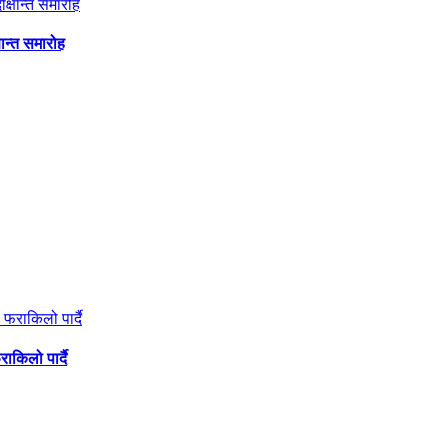
षान्त समारोह
ाकिलो पार्दै