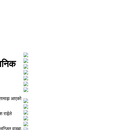
वजनिक
रोतामाझ आएको
श राईले
मन्जित वाइबा,