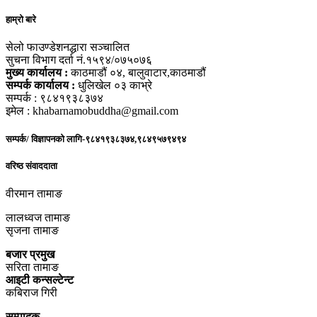
हाम्रो बारे
सेलो फाउण्डेशनद्धारा सञ्चालित
सुचना विभाग दर्ता नं.१५९४/०७५०७६
मुख्य कार्यालय :
काठमाडौं ०४, बालुवाटार,काठमाडौं
सम्पर्क कार्यालय :
धुलिखेल ०३ काभ्रे
सम्पर्क : ९८४१९३८३७४
इमेल : khabarnamobuddha@gmail.com
सम्पर्क/ विज्ञापनको लागि-९८४१९३८३७४,९८४९५७९४९४
वरिष्ठ संवाददाता
वीरमान तामाङ
लालध्वज तामाङ
सृजना तामाङ
बजार प्रमुख
सरिता तामाङ
आइटी कन्सल्टेन्ट
कबिराज गिरी
सम्पादक