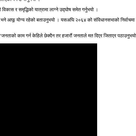
विकास र समृद्धिको यात्रामा लाग्ने उद्घोष समेत गर्नुभयो ।
लागि भने आफू योग्य रहेको बताउनुभयो । यसअघि २०६४ को संविधानसभाको निर्वाचमा पनि
भयो,‘जनताको काम गर्न केहिले छेक्दैन तर हजारौं जनताले मत दिएर जिताएर पठाउनुभय