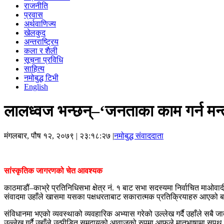
राजनीति
प्रवास
अर्थवाणिज्य
खेलकुद
अन्तराष्ट्रिय
कला र शैली
सूचना प्रविधि
साहित्य
नमोबुद्ध टिभी
English
लालध्वज भन्छन्–‘जनताका काम गर्न मन्त्री 
मंगलबार, पौष १२, २०७९
| २३:१८:२७ |
नमोबुद्ध संवाददाता
सांस्कृतिक जागरणको चेत आवश्यक
काठमाडौं–काभ्रे प्रतिनिधिसभा क्षेत्र नं. १ बाट सभा सदस्यमा निर्वाचित माओ
संवादमा उहाँले खासमा यसका पक्षधरताबाट सकारात्मक प्रतिक्रियाहरु आएको 
संविधानमा भएको व्यवस्थाको व्यवहारिक अभ्यास गरेको उल्लेख गर्दै उहाँले सब
उल्लेख गर्दै उहाँले उत्पीडित समुदायको आवाजको रुपमा आफूले मातृभाषामा सपथ ल