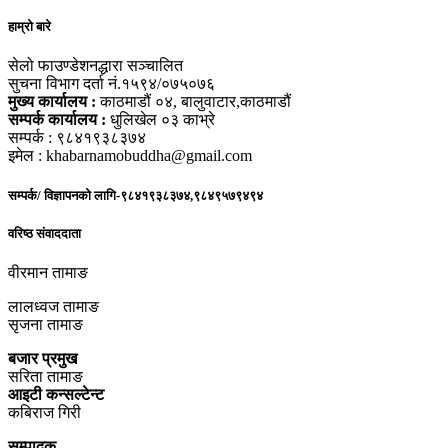
हाम्रो बारे
सेलो फाउण्डेशनद्धारा सञ्चालित
सुचना विभाग दर्ता नं.१५९४/०७५०७६
मुख्य कार्यालय :
काठमाडौं ०४, बालुवाटार,काठमाडौं
सम्पर्क कार्यालय :
धुलिखेल ०३ काभ्रे
सम्पर्क : ९८४१९३८३७४
इमेल : khabarnamobuddha@gmail.com
सम्पर्क/ विज्ञापनको लागि-९८४१९३८३७४,९८४९५७९४९४
वरिष्ठ संवाददाता
वीरमान तामाङ
लालध्वज तामाङ
सृजना तामाङ
बजार प्रमुख
सरिता तामाङ
आइटी कन्सल्टेन्ट
कबिराज गिरी
सम्पादक