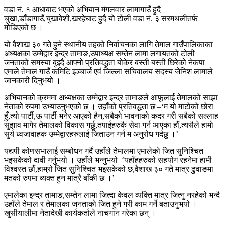
वडा नं. १ आधाबाट भएको अभियान मंगलवार लामागाउँ हुदै
चुखा,डाँडागाउँ,चुखावेशी,खरहेघाट हुदै यो टोली वडा नं. ३ सरमथलीतर्फ
मोडिएको छ ।
यो वैशाख ३० गते हुने स्थानीय तहको निर्वाचनका लागि तेमाल गाउँपालिकाका
अध्यक्षका उम्मेद्वार इन्द्र तामाङ,उपाध्यक्ष सम्तेन लामा लगायतको टोली
जनताको समस्या बुझ्दै आफ्नो प्रतिवद्धता बोकेर बस्ती बस्ती छिरेको नेकपा
एमाले तेमाल गाउँ कमिटि इञ्चार्ज एवं जिल्ला सचिवालय सदस्य जेनिश लामाले
जानकारी दिनुभयो ।
अभियानको क्रममा अध्यक्षका उम्मेद्वार इन्द्र तामाङले आफूलाई तेमालको साझा
नेताको रुपमा उभ्याउनुभएको छ । उहाँको प्रतिवद्धता छ –‘म यो माटोको छोरा
हुँ,त्यो पार्टी,ऊ पार्टी भनेर आएको हैन,सबैको भावनाको कदर गरी सबैको सल्लाह
सुझाव मागेर तेमालको विकास गर्छु,तपाईहरुकै सेवा गर्न आएका हौं,त्यसैले हामो
सुर्य ध्वजावाहक उम्मेद्वारहरुलाई जिताउन गर्न म अनुरोध गर्दछु ।’
यद्यपी कोणसभालाई सम्बोधन गर्दै उहाँले तेमालमा एमालेको जित सुनिश्चित
भइसकेको दावी गर्नुभयो । उहाँले भन्नुभयो–‘यहाँहहरुको सहयोग रहनेमा हामी
विश्वस्त छौं,हाम्रो जित सुनिश्चित भइसकेको छ,वैशाख ३० गते मात्र ढुवाङमा
मतको रुपमा व्यक्त हुन मात्रै बाँकी छ ।’
एमालेका इन्द्र तामाङ,सम्तेन लामा जित्दा केवल व्यक्ति मात्र जित्नु नरहेको भन्दै
उहाँले तेमाल र तेमालका जनताको जित हुने गरी काम गर्ने बताउनुभयो ।
खुसीयालीमा नेतादेखी कार्यकर्ताले नाचगान गरेका छन् ।