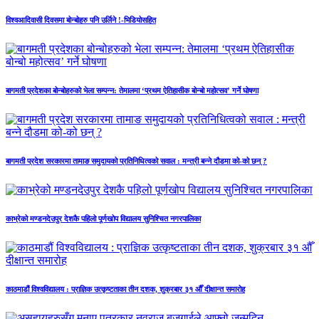
विश्वआदिवासी दिवसमा बोन्बोहरु पनि उर्लिने !-भिडियोसहित
बागमती प्रदेशका बोन्बोहरुको भेला सम्पन्न: तेमालमा ‘प्रथम ऐतिहासीक बोन्बो महोत्सव’ गर्ने घोषणा
बागमती प्रदेश सरकारमा तामाङ समुदायको प्रतिनिधित्वको सवाल : मन्त्री बन्ने दौडमा को‐को छन् ?
काभ्रेको मण्डनदेउपुर देशकै पहिलो पूर्णखोप विद्यालय सुनिश्चित नगरपालिका
काठमाडौं विश्वविद्यालय : प्राज्ञिक उत्कृष्टताका तीन दशक, शुक्रबार ३१ औँ दीक्षान्त समारोह