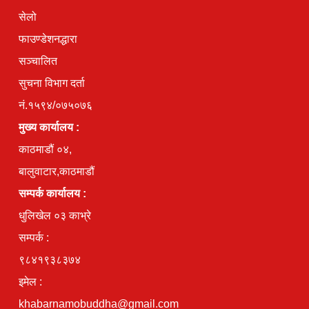
सेलो
फाउण्डेशनद्धारा
सञ्चालित
सुचना विभाग दर्ता
नं.१५९४/०७५०७६
मुख्य कार्यालय :
काठमाडौं ०४,
बालुवाटार,काठमाडौं
सम्पर्क कार्यालय :
धुलिखेल ०३ काभ्रे
सम्पर्क :
९८४१९३८३७४
इमेल :
khabarnamobuddha@gmail.com