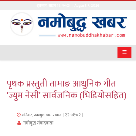
शुक्रबार
,
साउन
२२
,
२०८३
| August 7, 2026
गृहपृष्ठ
सङ्घीय
समाचार
☰
राजनीति
प्रवास
पृथक प्रस्तुती तामाङ आधुनिक गीत
अर्थवाणिज्य
‘ज्युम नेसी’ सार्वजनिक (भिडियोसहित)
खेलकुद
| २२:०१:०२ |
शनिबार, फाल्गुण ०७, २०७८
अन्तराष्ट्रिय
नमोबुद्ध संवाददाता
कला