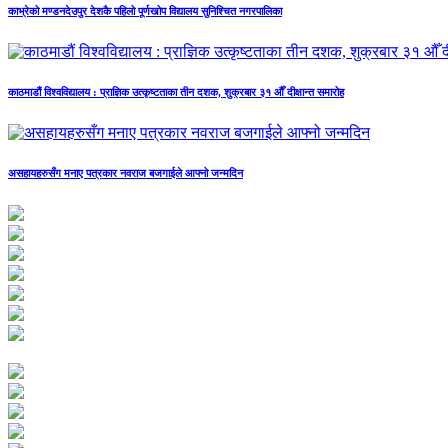
काभ्रेको मण्डनदेउपुर देशकै पहिलो पूर्णखोप विद्यालय सुनिश्चित नगरपालिका
काठमाडौं विश्वविद्यालय : प्राज्ञिक उत्कृष्टताका तीन दशक, शुक्रबार ३१ औँ दीक्षान्त समारोह
असहायहरुसँग मनाए पत्रकार नवराज बजगाईले आफ्नो जन्मदिन