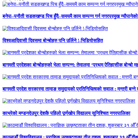
बनेपा–पनौती सडकखण्ड पिच हुँदै–समयमै काम सम्पन्न गर्न नगरप्रमुख न्यौपानेको 
विश्वआदिवासी दिवसमा बोन्बोहरु पनि उर्लिने !-भिडियोसहित
बागमती प्रदेशका बोन्बोहरुको भेला सम्पन्न: तेमालमा ‘प्रथम ऐतिहासीक बोन्बो महो
बागमती प्रदेश सरकारमा तामाङ समुदायको प्रतिनिधित्वको सवाल : मन्त्री बन्ने
काभ्रेको मण्डनदेउपुर देशकै पहिलो पूर्णखोप विद्यालय सुनिश्चित नगरपालिका
काठमाडौं विश्वविद्यालय : प्राज्ञिक उत्कृष्टताका तीन दशक, शुक्रबार ३१ औँ दीक्