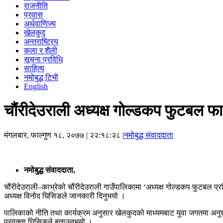
राजनीति
प्रवास
अर्थवाणिज्य
खेलकुद
अन्तराष्ट्रिय
कला र शैली
सूचना प्रविधि
साहित्य
नमोबुद्ध टिभी
English
चौंरीदेउराली अध्यक्ष गोल्डकप फुटबल फ
मंगलबार, फाल्गुण १८, २०७७
| २२:१८:२८ |
नमोबुद्ध संवाददाता
नमोबुद्ध संवाददाता,
चौंरीदेउराली–काभ्रेको चौंरीदेउराली गाउँपालिकामा ‘अध्यक्ष गोल्डकप फुटबल प
अध्यक्ष विनोद घिसिङले जानकारी दिनुभयो ।
पालिकाको नीति तथा कार्यक्रम अनुसार खेलकुदको माध्यमबाट युवा जगतमा अनुशासन 
प्रवक्ता घिसिङले बताउनुभयो ।