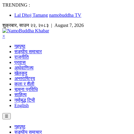
TRENDING :
Lal Dhoj Tamang
namobuddha TV
शुक्रबार
,
साउन
२२
,
२०८३
| August 7, 2026
×
गृहपृष्ठ
सङ्घीय समाचार
राजनीति
प्रवास
अर्थवाणिज्य
खेलकुद
अन्तराष्ट्रिय
कला र शैली
सूचना प्रविधि
साहित्य
नमोबुद्ध टिभी
English
☰
गृहपृष्ठ
सङ्घीय समाचार