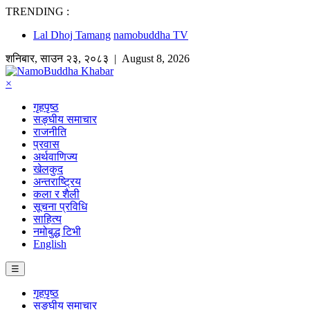
TRENDING :
Lal Dhoj Tamang
namobuddha TV
शनिबार
,
साउन
२३
,
२०८३
| August 8, 2026
×
गृहपृष्ठ
सङ्घीय समाचार
राजनीति
प्रवास
अर्थवाणिज्य
खेलकुद
अन्तराष्ट्रिय
कला र शैली
सूचना प्रविधि
साहित्य
नमोबुद्ध टिभी
English
☰
गृहपृष्ठ
सङ्घीय समाचार