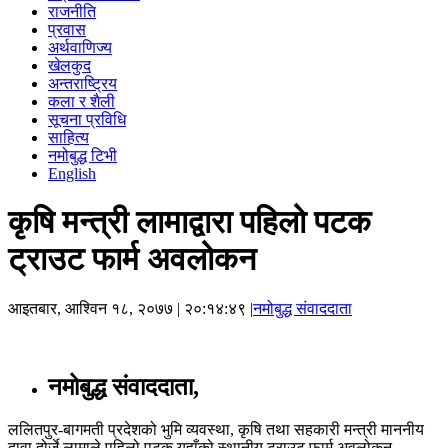
राजनीति
प्रवास
अर्थवाणिज्य
खेलकुद
अन्तराष्ट्रिय
कला र शैली
सूचना प्रविधि
साहित्य
नमोबुद्ध टिभी
English
कृषि मन्त्री लामाद्वारा पहिलो पटक
ट्राउट फार्म अवलोकन
आइतबार, आश्विन १८, २०७७
| २०:१४:४९ |
नमोबुद्ध संवाददाता
नमोबुद्ध संवाददाता
,
ललितपुर-बागमती प्रदेशको भुमि व्यवस्था, कृषि तथा सहकारी मन्त्री माननीय
दावा दोर्जे लामाले पहिलो पटक यहाँको स्थानीय ट्राउट फार्म अवलोकन