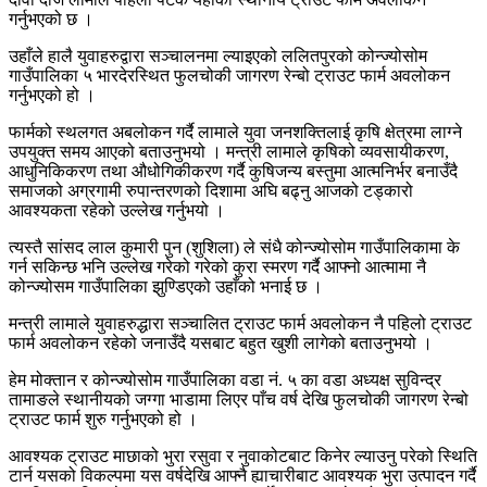
गर्नुभएको छ ।
उहाँले हालै युवाहरुद्वारा सञ्चालनमा ल्याइएको ललितपुरको कोन्ज्योसोम
गाउँपालिका ५ भारदेरस्थित फुलचोकी जागरण रेन्बो ट्राउट फार्म अवलोकन
गर्नुभएको हो ।
फार्मको स्थलगत अबलोकन गर्दै लामाले युवा जनशक्तिलाई कृषि क्षेत्रमा लाग्ने
उपयुक्त समय आएको बताउनुभयो । मन्त्री लामाले कृषिको व्यवसायीकरण,
आधुनिकिकरण तथा औधोगिकीकरण गर्दै कुषिजन्य बस्तुमा आत्मनिर्भर बनाउँदै
समाजको अग्रगामी रुपान्तरणको दिशामा अघि बढ्नु आजको टड्कारो
आवश्यकता रहेको उल्लेख गर्नुभयो ।
त्यस्तै सांसद लाल कुमारी पुन (शुशिला) ले संधै कोन्ज्योसोम गाउँपालिकामा के
गर्न सकिन्छ भनि उल्लेख गरेको गरेको कुरा स्मरण गर्दै आफ्नो आत्मामा नै
कोन्ज्योसम गाउँपालिका झुण्डिएको उहाँको भनाई छ ।
मन्त्री लामाले युवाहरुद्धारा सञ्चालित ट्राउट फार्म अवलोकन नै पहिलो ट्राउट
फार्म अवलोकन रहेको जनाउँदै यसबाट बहुत खुशी लागेको बताउनुभयो ।
हेम मोक्तान र कोन्ज्योसोम गाउँपालिका वडा नं. ५ का वडा अध्यक्ष सुविन्द्र
तामाङले स्थानीयको जग्गा भाडामा लिएर पाँच वर्ष देखि फुलचोकी जागरण रेन्बो
ट्राउट फार्म शुरु गर्नुभएको हो ।
आवश्यक ट्राउट माछाको भुरा रसुवा र नुवाकोटबाट किनेर ल्याउनु परेको स्थिति
टार्न यसको विकल्पमा यस वर्षदेखि आफ्नै ह्याचारीबाट आवश्यक भुरा उत्पादन गर्दै