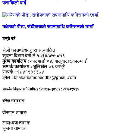
फराकिलो पार्दै
मधेसको पीडा, संघीयताको सपनामाथि कमिसनको छायाँ
हाम्रो बारे
सेलो फाउण्डेशनद्धारा सञ्चालित
सुचना विभाग दर्ता नं.१५९४/०७५०७६
मुख्य कार्यालय :
काठमाडौं ०४, बालुवाटार,काठमाडौं
सम्पर्क कार्यालय :
धुलिखेल ०३ काभ्रे
सम्पर्क : ९८४१९३८३७४
इमेल : khabarnamobuddha@gmail.com
सम्पर्क/ विज्ञापनको लागि-९८४१९३८३७४,९८४९५७९४९४
वरिष्ठ संवाददाता
वीरमान तामाङ
लालध्वज तामाङ
सृजना तामाङ