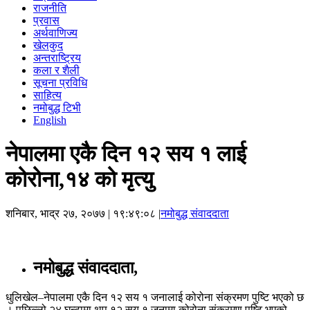
राजनीति
प्रवास
अर्थवाणिज्य
खेलकुद
अन्तराष्ट्रिय
कला र शैली
सूचना प्रविधि
साहित्य
नमोबुद्ध टिभी
English
नेपालमा एकै दिन १२ सय १ लाई
कोरोना,१४ को मृत्यु
शनिबार, भाद्र २७, २०७७
| १९:४९:०८ |
नमोबुद्ध संवाददाता
नमोबुद्ध संवाददाता,
धुलिखेल–नेपालमा एकै दिन १२ सय १ जनालाई कोरोना संक्रमण पुष्टि भएको छ
। पछिल्लो २४ घन्टामा थप १२ सय १ जनामा कोरोना संक्रमण पुष्टि भएको