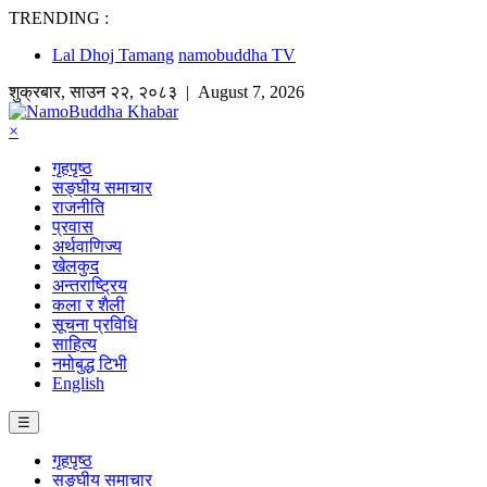
TRENDING :
Lal Dhoj Tamang
namobuddha TV
शुक्रबार
,
साउन
२२
,
२०८३
| August 7, 2026
×
गृहपृष्ठ
सङ्घीय समाचार
राजनीति
प्रवास
अर्थवाणिज्य
खेलकुद
अन्तराष्ट्रिय
कला र शैली
सूचना प्रविधि
साहित्य
नमोबुद्ध टिभी
English
☰
गृहपृष्ठ
सङ्घीय समाचार