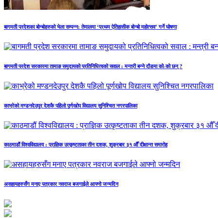
बागमती प्रदेशका बोन्बोहरुको भेला सम्पन्न: तेमालमा ‘प्रथम ऐतिहासीक बोन्बो महोत्सव’ गर्ने घोषणा
बागमती प्रदेश सरकारमा तामाङ समुदायको प्रतिनिधित्वको सवाल : मन्त्री बन्ने दौडमा को‐को छन् ?
काभ्रेको मण्डनदेउपुर देशकै पहिलो पूर्णखोप विद्यालय सुनिश्चित नगरपालिका
काठमाडौं विश्वविद्यालय : प्राज्ञिक उत्कृष्टताका तीन दशक, शुक्रबार ३१ औँ दीक्षान्त समारोह
असहायहरुसँग मनाए पत्रकार नवराज बजगाईले आफ्नो जन्मदिन