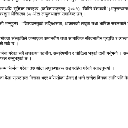
अघि ‘मूच्र्छित स्वरहरू’ (कवितासङ्ग्रह, २०७१), ‘घिमिरे वंशावली’ (अनुसन्ध
वस्तुमा लेखिएका ३७ ओटा लघुकथाहरू समाविष्ट छन् ।
रेती भन्नुहुन्छ– “विषयवस्तुको सङ्क्षिप्तता, आकारको लघुता तथा भाषिक सरलताले
ोक्ता संस्कृतिले जन्माएका अमानवीय तथा सामाजिक संवेदनाहीन प्रवृत्ति र त्यस्त
को तर्क छ ।
र्जना गरेका सबै लघकथा पठनीय, सम्प्रेषणीय र चोटिला भएको दाबी गर्नुभयो ।
न सफल बन्नुभएको छ ।
लसम्म सिर्जना गरेका ३७ ओटा लघुकथाहरू सङ्ग्रहित गरेको बताउनुभयो ।
 बेला स्रष्टाहरू निराशा भएर बसिरहेका छैनन् है भन्ने सन्देश दिनका लागि पनि 