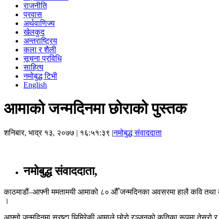
राजनीति
प्रवास
अर्थवाणिज्य
खेलकुद
अन्तराष्ट्रिय
कला र शैली
सूचना प्रविधि
साहित्य
नमोबुद्ध टिभी
English
आमाको जन्मदिनमा छोराको पुस्तक
शनिबार, भाद्र १३, २०७७
| १६:५१:३९ |
नमोबुद्ध संवाददाता
नमोबुद्ध संवाददाता,
काठमाडौं–आफ्नी ममतामयी आमाको ८० औँ जन्मदिनका अवसरमा हालै कवि तथा कथाक
।
आफ्नो जन्मदिनमा स्रष्टा घिमिरेकी आमाले छोरो रञ्जनको कृतिका रूपमा तेस्रो 