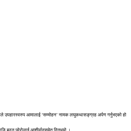
ले उपहारस्वरुप आमालाई ‘सम्मोहन’ नामक लघुकथासङ्ग्रह अर्पण गर्नुभएको हो
अगाडि बढ्न छोरोलाई आशीर्वादसमेत दिनुभयो ।