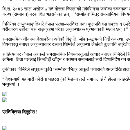
वि.सं. २०४३ साल असोज ७ गते गोरखा जिल्लाको मकैसिङमा जन्मेका रञ्जनका यस
ग्रन्थ (सम्पादन) प्रकाशित भइसकेका छन् । ‘सम्मोहन’भित्र समसामियक विषय
घिमिरेका लघुकथाकृतिबारे नेपाल प्रज्ञा–प्रतिष्ठानका कुलपति गङ्गाप्रसाद उप्
यसैकारण उहाँका यस सङ्ग्रहमा परेका लघुकथाहरू प्रभावकारी भएका छन् ।”
समसामयिक जीवनमा देखापरेका अनेकौं विकृति, जीवन–मूल्यको गिर्दो अवस्था, उपभ
विषयवस्तु बनाएर लघुकथाकार रञ्जन घिमिरेले लघुकथा लेखेको कुलपति उप्रेती
साहित्यकार गोपाल अश्कले समसामयिक विषयवस्तुलाई आधार बनाएर घिमिरेले सि
अमिला–तिता पक्षलाई सिन्कीझैँ खाँद्न र वर्तमान समाजलाई सही दिशानिर्देश गर्
कृतिकार घिमिरेले लघुकथाकृति ‘सम्मोहन’भित्र आफूले पचासको अन्त्यदेखि हा
“विश्वव्यापी महामारी कोरोना भाइरस (कोभिड–१९)ले समाजलाई नै होल्ड गराइरहेका
भन्नुभयो ।
प्रतिक्रिया दिनुहोस !