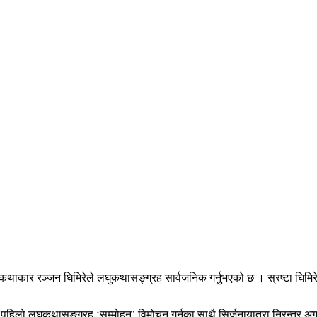
ार रञ्जन घिमिरेले लघुकथासङ्ग्रह सार्वजनिक गर्नुभएको छ । स्रष्टा घिमिरे
र पहिलो लघुकथासङ्ग्रह ‘सम्मोहन’ विमोचन गर्नुका साथै सिर्जनायात्रा निरन्तर 