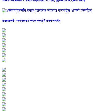
काठमाडौं विश्वविद्यालय : प्राज्ञिक उत्कृष्टताका तीन दशक, शुक्रबार ३१ औँ दीक्षान्त समारोह
असहायहरुसँग मनाए पत्रकार नवराज बजगाईले आफ्नो जन्मदिन