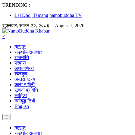
TRENDING :
Lal Dhoj Tamang
namobuddha TV
शुक्रबार
,
साउन
२२
,
२०८३
| August 7, 2026
×
गृहपृष्ठ
सङ्घीय समाचार
राजनीति
प्रवास
अर्थवाणिज्य
खेलकुद
अन्तराष्ट्रिय
कला र शैली
सूचना प्रविधि
साहित्य
नमोबुद्ध टिभी
English
☰
गृहपृष्ठ
सङ्घीय समाचार