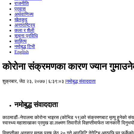
राजनीति
प्रवास
अर्थवाणिज्य
खेलकुद
अन्तराष्ट्रिय
कला र शैली
सूचना प्रविधि
साहित्य
नमोबुद्ध टिभी
English
कोरोना संक्रमणका कारण ज्यान गुमाउनेको
शुक्रबार, जेठ २३, २०७७
| ६:३९:०३ |
नमोबुद्ध संवाददाता
नमोबुद्ध संवाददाता
काठमाडौं–नेपालमा कोरोना भाइरस (कोभिड १९)को संक्रमणबाट मृत्यु हुनेको संख्या
स्वास्थ्य महाशाखाका प्रमुख डा.लक्ष्मण तिवारीले विज्ञप्तीमार्फत जानकारी दिनुभय
विज्ञप्तीका अनुसार मृतक पुरुष जेठ २० गते आरडिटि नेगेटिभ आएपछि घर फर्केक