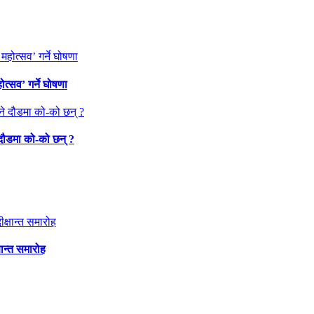
त्सव’ गर्ने घोषणा
 दौडमा को‐को छन् ?
षान्त समारोह