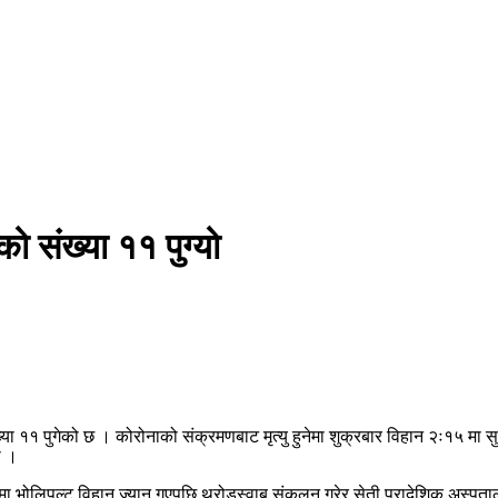
 संख्या ११ पुग्यो
 ११ पुगेको छ । कोरोनाको संक्रमणबाट मृत्यु हुनेमा शुक्रबार विहान २ः१५ मा सुर्
ो ।
ोमा भोलिपल्ट विहान ज्यान गएपछि थ्रोडस्वाब संकलन गरेर सेती प्रादेशिक अस्पत