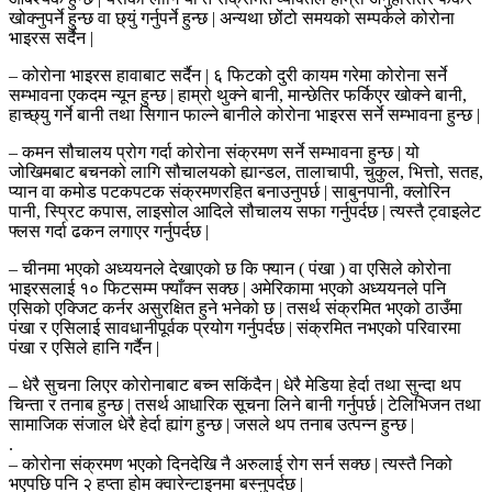
खोक्नुपर्ने हुन्छ वा छ्युं गर्नुपर्ने हुन्छ | अन्यथा छोंटो समयको सम्पर्कले कोरोना
भाइरस सर्दैन |
– कोरोना भाइरस हावाबाट सर्दैन | ६ फिटको दुरी कायम गरेमा कोरोना सर्ने
सम्भावना एकदम न्यून हुन्छ | हाम्रो थुक्ने बानी, मान्छेतिर फर्किएर खोक्ने बानी,
हाच्छ्यु गर्ने बानी तथा सिगान फाल्ने बानीले कोरोना भाइरस सर्ने सम्भावना हुन्छ |
– कमन सौचालय प्रोग गर्दा कोरोना संक्रमण सर्ने सम्भावना हुन्छ | यो
जोखिमबाट बचनको लागि सौचालयको ह्यान्डल, तालाचापी, चुकुल, भित्तो, सतह,
प्यान वा कमोड पटकपटक संक्रमणरहित बनाउनुपर्छ | साबुनपानी, क्लोरिन
पानी, स्प्रिट कपास, लाइसोल आदिले सौचालय सफा गर्नुपर्दछ | त्यस्तै ट्वाइलेट
फ्लस गर्दा ढकन लगाएर गर्नुपर्दछ |
– चीनमा भएको अध्ययनले देखाएको छ कि फ्यान ( पंखा ) वा एसिले कोरोना
भाइरसलाई १० फिटसम्म फ्याँक्न सक्छ | अमेरिकामा भएको अध्ययनले पनि
एसिको एक्जिट कर्नर असुरक्षित हुने भनेको छ | तसर्थ संक्रमित भएको ठाउँमा
पंखा र एसिलाई सावधानीपूर्वक प्रयोग गर्नुपर्दछ | संक्रमित नभएको परिवारमा
पंखा र एसिले हानि गर्दैन |
– धेरै सुचना लिएर कोरोनाबाट बच्न सकिंदैन | धेरै मेडिया हेर्दा तथा सुन्दा थप
चिन्ता र तनाब हुन्छ | तसर्थ आधारिक सूचना लिने बानी गर्नुपर्छ | टेलिभिजन तथा
सामाजिक संजाल धेरै हेर्दा ह्यांग हुन्छ | जसले थप तनाब उत्पन्न हुन्छ |
.
– कोरोना संक्रमण भएको दिनदेखि नै अरुलाई रोग सर्न सक्छ | त्यस्तै निको
भएपछि पनि २ हप्ता होम क्वारेन्टाइनमा बस्नुपर्दछ |