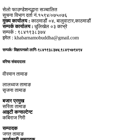
सेलो फाउण्डेशनद्धारा सञ्चालित
सुचना विभाग दर्ता नं.१५९४/०७५०७६
मुख्य कार्यालय :
काठमाडौं ०४, बालुवाटार,काठमाडौं
सम्पर्क कार्यालय :
धुलिखेल ०३ काभ्रे
सम्पर्क : ९८४१९३८३७४
इमेल : khabarnamobuddha@gmail.com
सम्पर्क/ विज्ञापनको लागि-९८४१९३८३७४,९८४९५७९४९४
वरिष्ठ संवाददाता
वीरमान तामाङ
लालध्वज तामाङ
सृजना तामाङ
बजार प्रमुख
सरिता तामाङ
आइटी कन्सल्टेन्ट
कबिराज गिरी
सम्पादक
जगत तामाङ
कार्यकारी सम्पादक