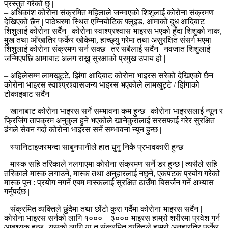
प्रस्तुत गरेको छु |
– अधिकांश कोरोना संक्रमित महिलाले जन्माएको शिशुलाई कोरोना संक्रमण
देखिएको छैन | पाठेघरमा स्थित एम्नियोटिक फ्लुइड, आमाको दुध आदिबाट
शिशुलाई कोरोना सर्दैन | कोरोना स्वाश्प्रश्वास भाइरस भएको हुँदा शिशुको नाक,
मुख तथा आँखातिर फर्केर खोकेमा, हाच्छ्यु गरेमा तथा असुरक्षित संसर्ग भएमा
शिशुलाई कोरोना संक्रमण सर्न सक्छ | तर सबैलाई सर्दैन | नवजात शिशुलाई
जन्मिएपछि आमाबाट अलग राख्नु सुरक्षाको प्रमुख उपाय हो |
– अहिलेसम्म लामखुट्टे, झिंगा आदिबाट कोरोना भाइरस सरेको देखिएको छैन |
कोरोना भाइरस स्वाश्प्रश्वासजन्य भाइरस भएकोले लामखुट्टे / झिंगाको
टोकाइबाट सर्दैन |
– खानाबाट कोरोना भाइरस सर्ने सम्भावना कम हुन्छ | कोरोना भाइरसलाई न्यून र
फ्रिजिंग तापक्रम अनुकुल हुने भएकोले खानेकुरालाई सरसफाई गरेर सुरक्षित
ढंगले सेवन गर्दा कोरोना भाइरस सर्ने सम्भावना न्यून हुन्छ |
– स्यानिटाइजरभन्दा साबुनपानीले हात धुनु निकै प्रभावकारी हुन्छ |
– मास्क सहि तरिकाले नलगाएमा कोरोना संक्रमण सर्ने डर हुन्छ | त्यसैले सहि
तरिकाले मास्क लगाउने, मास्क तथा अनुहारलाई नछुने, एकपटक प्रयोग गरेको
मास्क पून : प्रयोग नगर्ने एबम मास्कलाई सुरक्षित ठाउँमा बिसर्जन गर्ने अभ्यास
गर्नुपर्दछ |
– संक्रमित व्यक्तिले छुंदैमा तथा छोंटो कुरा गर्दैमा कोरोना भाइरस सर्दैन |
कोरोना भाइरस सर्नको लागि १००० – ३००० भाइरस हाम्रो शरीरमा प्रवेश गर्न
आबश्यक हुन्छ | यसको लागि या त संक्रमित व्यक्तिले हाम्रो अनुहारतिर फर्केर