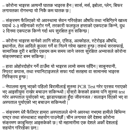
– कोरोना भाइरस अत्यन्तै घातक भाइरस हैन | सार्स, मर्स, इबोला, प्लेग, बिफर
लगायतका रोगभन्दा यो निकै कम घातक छ |
– संक्रमण फैलिएको यो अवस्थामा सेवन गरिरहेका औषधि तथा नबिग्रिने खाध्य
पदार्थ २-३ महिनाको स्टोर गर्ने, तरकारी फलफुल हप्ताको एकपटक किन्ने, दुध
२ दिनमा एकपटक किन्ने गर्दा थप सुरक्षित हुन सकिन्छ |
– कोरोना भाइरस मार्नको लागि सोडा, एसिड, अल्कोहल, स्टेरोइड औषधि,
इथानोल, तेल आदिले कुल्ला गर्ने वा निल्ने गरेमा खतरा हुन्छ | तसर्थ सरसफाई,
सामाजिक दुरी र बाहिर एकदम कम समय जाने जस्ता सुरक्षित अभ्यासले कोरोना
संक्रमणबाट बच्न सकिन्छ |
– हावा ओहोरदोहोर गर्ने ठाउँमा यो भाइरस लामो समय रहँदैन | साबुनपानी,
स्प्रिट कपास, तथा स्यानिटाइजरले सफा गर्दा सतहमा वा सामानमा भाइरस
निस्क्रिय हुन्छ |
– नेपालमा मृत्यु भएको पहिलो बिरामीलाई सुरुमा PCR Test गरेर प्रसव गराएको
भए आइसीयुमा राखेर बचाउन सकिन्थ्यो | दोस्रो केसको हकमा पनि सुरुमा test
गरेर अस्पताल पुर्याएको भए, झाडापखाला हुँदा जीवनजल / सलाइन दिएको भए वा
अस्पताल पुर्याएको भए बचाउन सकिन्थ्यो |
– संक्रमण धेरै फैलिएर हाम्रा अस्पतालले थेग्ने अवस्था नभएमा हामीले बिभिन्न
राष्ट्र तथा संस्थाबाट सहयोग पाउनेछौं | चीन लगायत धेरै देशमा कोरोना
संक्रमण काबुभित्र आइसकेको छ | यो महामारीमा एक देशले अर्को देशलाई
सहयोग गरिरहेका छन् |