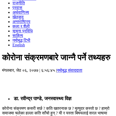
राजनीति
प्रवास
अर्थवाणिज्य
खेलकुद
अन्तराष्ट्रिय
कला र शैली
सूचना प्रविधि
साहित्य
नमोबुद्ध टिभी
English
कोरोना संक्रमणबारे जान्नै पर्ने तथ्यहरु
मंगलबार, जेठ ०६, २०७७
| ६:५६:४५ |
नमोबुद्ध संवाददाता
डा. रवीन्द्र पाण्डे, जनस्वास्थ्य विज्ञ
कोरोना संक्रमण कसरी सर्छ ? कति खतरनाक छ ? मृत्युदर कस्तो छ ? हाम्रो
समाजमा चलेका हल्ला कति साँचो हुन् ? यी र यस्ता बिषयलाई सरल भाषामा