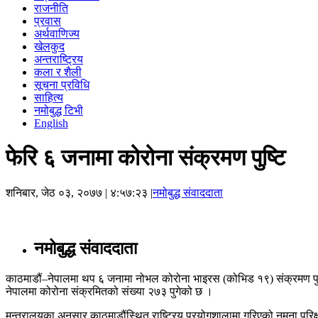
राजनीति
प्रवास
अर्थवाणिज्य
खेलकुद
अन्तराष्ट्रिय
कला र शैली
सूचना प्रविधि
साहित्य
नमोबुद्ध टिभी
English
फेरि ६ जनामा कोरोना संक्रमण पुष्टि
शनिबार, जेठ ०३, २०७७
| ४:५७:२३ |
नमोबुद्ध संवाददाता
नमोबुद्ध संवाददाता
काठमाडौं–नेपालमा थप ६ जनामा नोभल कोरोना भाइरस (कोभिड १९) संक्रमण पुष्ट
नेपालमा कोरोना संक्रमितको संख्या २७३ पुगेको छ ।
मन्त्रालयका अनुसार काठमाडौंस्थित राष्ट्रिय प्रयोगशालामा गरिएको नमुना परिक्षण