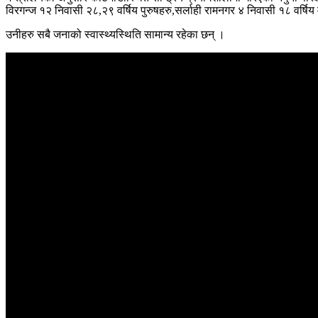
विरगन्ज १२ निवासी २८,२९ वर्षिय पुरुषहरु,सर्लाही रामनगर ४ निवासी १८ वर्ष
उनीहरु सबै जनाको स्वास्थ्यस्थिति सामान्य रहेका छन् ।