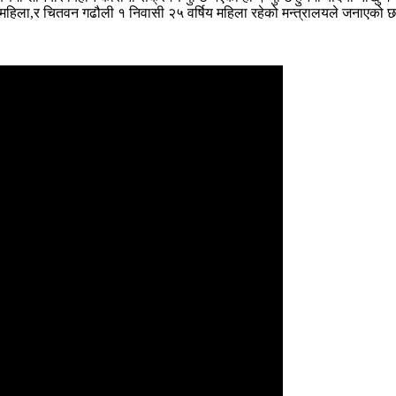
िय महिला,र चितवन गढौली १ निवासी २५ वर्षिय महिला रहेको मन्त्रालयले जनाएको 