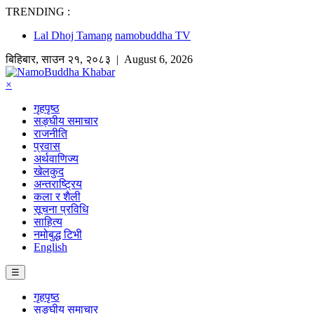
TRENDING :
Lal Dhoj Tamang
namobuddha TV
बिहिबार
,
साउन
२१
,
२०८३
| August 6, 2026
×
गृहपृष्ठ
सङ्घीय समाचार
राजनीति
प्रवास
अर्थवाणिज्य
खेलकुद
अन्तराष्ट्रिय
कला र शैली
सूचना प्रविधि
साहित्य
नमोबुद्ध टिभी
English
☰
गृहपृष्ठ
सङ्घीय समाचार