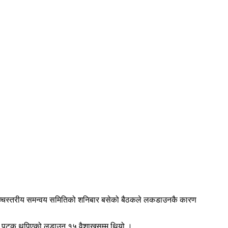
ी उच्चस्तरीय समन्वय समितिको शनिबार बसेको बैठकले लकडाउनकै कारण
्लो पटक थपिएको लडाउन १५ वैशाखसम्म थियो ।