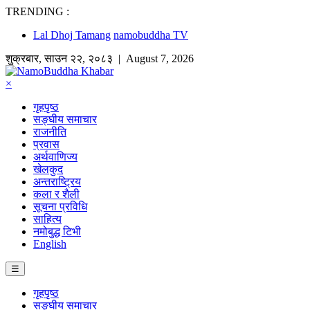
TRENDING :
Lal Dhoj Tamang
namobuddha TV
शुक्रबार
,
साउन
२२
,
२०८३
| August 7, 2026
×
गृहपृष्ठ
सङ्घीय समाचार
राजनीति
प्रवास
अर्थवाणिज्य
खेलकुद
अन्तराष्ट्रिय
कला र शैली
सूचना प्रविधि
साहित्य
नमोबुद्ध टिभी
English
☰
गृहपृष्ठ
सङ्घीय समाचार