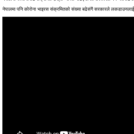
नेपालमा पनि कोरोना भाइरस संक्रमितको संख्या बढेसंगै सरकारले लकडाउनला