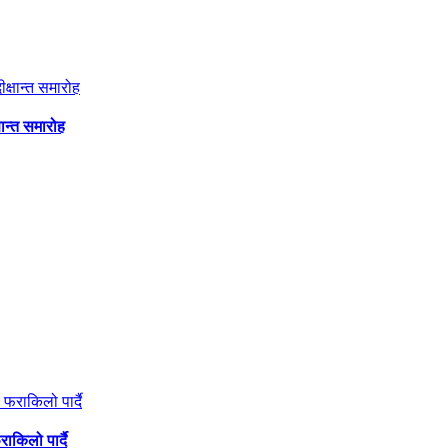
षान्त समारोह
ाकिलो पार्दै