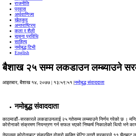
राजनीति
प्रवास
अर्थवाणिज्य
खेलकुद
अन्तराष्ट्रिय
कला र शैली
सूचना प्रविधि
साहित्य
नमोबुद्ध टिभी
English
बैशाख २५ सम्म लकडाउन लम्ब्याउने सर
आइतबार, बैशाख १४, २०७७
| १३:५९:५१ |
नमोबुद्ध संवाददाता
नमोबुद्ध संवाददाता
काठमाडौं–सरकारले लकडाउनलाई २५ गतेसम्म लम्ब्याउने निर्णय गरेको छ । मन्
कोरोनाको संक्रमण नियन्त्रण गर्न सफल भएको निष्कर्ष निकालेको थियो भने का
नेपालमा कोरोनाबाट संक्रमित दोस्रो व्यक्ति भेटिए लगतै सरकारले ११ चै