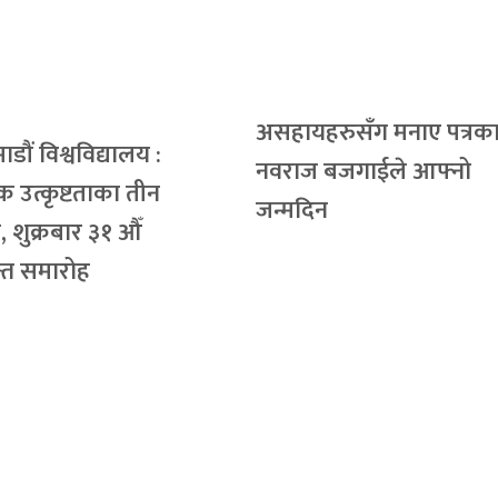
असहायहरुसँग मनाए पत्रक
डौं विश्वविद्यालय :
नवराज बजगाईले आफ्नो
ञिक उत्कृष्टताका तीन
जन्मदिन
 शुक्रबार ३१ औँ
ान्त समारोह