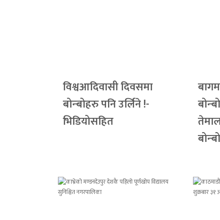
विश्वआदिवासी दिवसमा
बागमत
बोन्बोहरु पनि उर्लिने !-
बोन्ब
भिडियोसहित
तेमा
बोन्ब