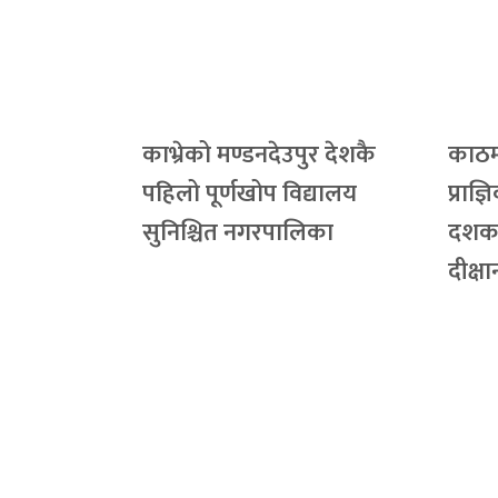
काभ्रेको मण्डनदेउपुर देशकै
काठमा
पहिलो पूर्णखोप विद्यालय
प्राज्
सुनिश्चित नगरपालिका
दशक,
दीक्ष