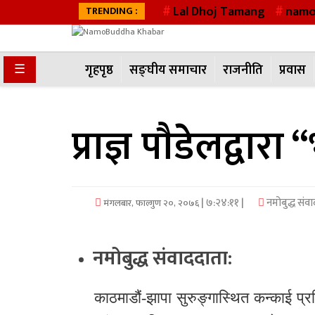
Lal Dhoj Tamang
namo
TRENDING :
गृहपृष्ठ
☰
गृहपृष्ठ
सङ्घीय समाचार
राजनीति
प्रवास
सङ्घीय
समाचार
प्राज्ञ पाैडेलद्वार
राजनीति
प्रवास
| ७:२४:११ |
नमोबुद्ध संव
मंगलबार, फाल्गुण २०, २०७६
अर्थवाणिज्य
खेलकुद
नमोबुद्ध संवाददाता
:
अन्तराष्ट्रिय
काठमाडौं-झापा सुरुङ्गास्थित कन्काई प्रत
कला