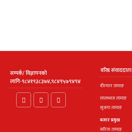
वरिष्ठ संवाददाता
सम्पर्क/ विज्ञापनको
लागि-९८४१९३८३७४,९८४९५७९४९४
वीरमान तामाङ
लालध्वज तामाङ
सृजना तामाङ
बजार प्रमुख
सरिता तामाङ