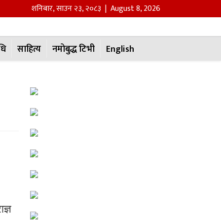
शनिबार
,
साउन
२३
,
२०८३
| August 8, 2026
धि
साहित्य
नमोबुद्ध टिभी
English
ज्ञ