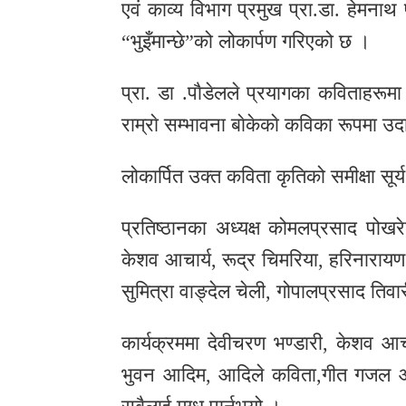
एवं काव्य विभाग प्रमुख प्रा.डा. हेमना
र
“भुइँमान्छे”को लोकार्पण गरिएको छ ।
शैली
प्रा. डा .पाैडेलले प्रयागका कविताहरूम
सूचना
प्रविधि
राम्राे सम्भावना बाेकेकाे कविका रूपमा उदा
साहित्य
लोकार्पित उक्त कविता कृतिको समीक्षा सूर
नमोबुद्ध
प्रतिष्ठानका अध्यक्ष कोमलप्रसाद पोखरे
टिभी
केशव आचार्य, रूद्र चिमरिया, हरिनारायण भ
English
सुमित्रा वाङ्देल चेली, गोपालप्रसाद तिवा
कार्यक्रममा देवीचरण भण्डारी, केशव आच
भुवन आदिम, आदिले कविता,गीत गजल आदि