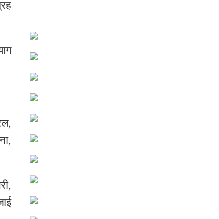
्रह
याग
ेल,
ना,
री,
जाई