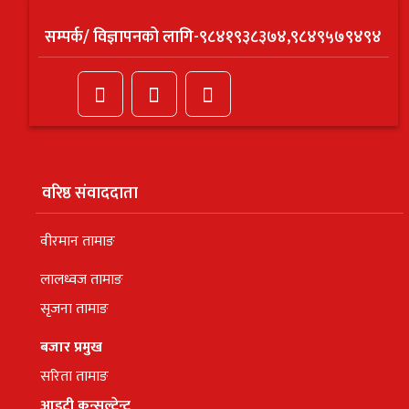
सम्पर्क/ विज्ञापनको लागि-९८४१९३८३७४,९८४९५७९४९४
वरिष्ठ संवाददाता
वीरमान तामाङ
लालध्वज तामाङ
सृजना तामाङ
बजार प्रमुख
सरिता तामाङ
आइटी कन्सल्टेन्ट