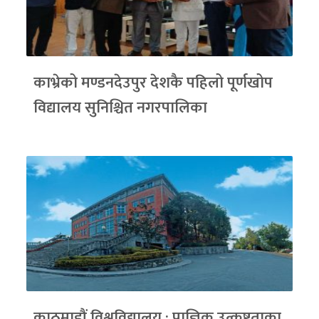
काभ्रेको मण्डनदेउपुर देशकै पहिलो पूर्णखोप
विद्यालय सुनिश्चित नगरपालिका
काठमाडौं विश्वविद्यालय : प्राज्ञिक उत्कृष्टताका