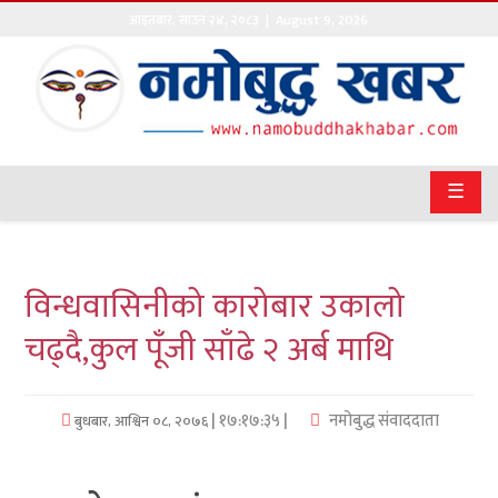
आइतबार
,
साउन
२४
,
२०८३
| August 9, 2026
गृहपृष्ठ
सङ्घीय
समाचार
☰
राजनीति
प्रवास
विन्धवासिनीको कारोबार उकालो
अर्थवाणिज्य
चढ्दै,कुल पूँजी साँढे २ अर्ब माथि
खेलकुद
| १७:१७:३५ |
नमोबुद्ध संवाददाता
बुधबार, आश्विन ०८, २०७६
अन्तराष्ट्रिय
कला