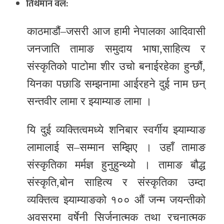
तिर्थमान वल:
र
शैली
काठमाडौं–जसरी आज हामी नेपालका आदिवासी
जनजाति तामाङ समुदाय भाषा,साहित्य र
सूचना
संस्कृतिको पाटोमा शीर उचो बनाईरहेका हुन्छौं,
प्रविधि
यिनका पछाडि सम्झनामा आईरहने दुई नाम छन्
साहित्य
सन्तवीर लामा र झ्याम्याङ लामा ।
नमोबुद्ध
यि दुई व्यक्तित्वमध्ये शनिबार स्वर्गीय झ्याम्याङ
टिभी
लामालाई स–सम्मान सम्झिए । उहाँ तामाङ
English
संस्कृतिका मर्मज्ञ हुनुहुन्थ्यो । तामाङ बौद्ध
संस्कृति,बोन साहित्य र संस्कृतिका उम्दा
व्यक्तित्व झ्याम्याङको १०० औं जन्म जयन्तीको
अवसरमा वर्षेनी सिर्जनात्मक तथा रचनात्मक