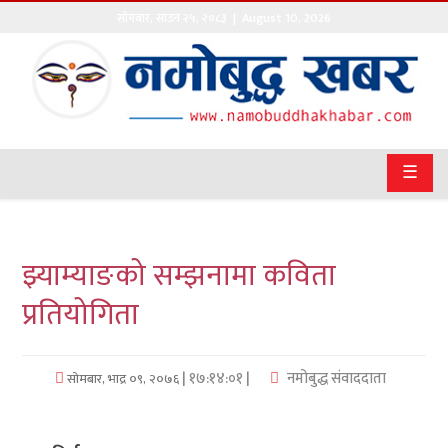
सोमबार
,
साउन
२५
,
२०८३
| August 10, 2026
गृहपृष्ठ
सङ्घीय
समाचार
☰
राजनीति
प्रवास
झ्याम्याङको सम्झनामा कविता
अर्थवाणिज्य
प्रतियोगिता
खेलकुद
| १७:१४:०१ |
नमोबुद्ध संवाददाता
सोमबार, भाद्र ०९, २०७६
अन्तराष्ट्रिय
कला