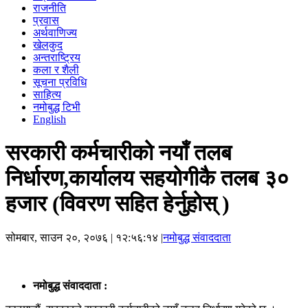
राजनीति
प्रवास
अर्थवाणिज्य
खेलकुद
अन्तराष्ट्रिय
कला र शैली
सूचना प्रविधि
साहित्य
नमोबुद्ध टिभी
English
सरकारी कर्मचारीको नयाँ तलब
निर्धारण,कार्यालय सहयोगीकै तलब ३०
हजार (विवरण सहित हेर्नुहोस् )
सोमबार, साउन २०, २०७६
| १२:५६:१४ |
नमोबुद्ध संवाददाता
नमोबुद्ध
संवाददाता
: