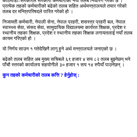
काठमाडौं–सरकारले सरकारी कर्मचारीको नयाँ तलब निर्धारण गरेको छ ।
प्रत्येक तहको कर्मचारीको बढेको तलब सहित अर्थमन्त्रालयले तयार गरेको
तलब दर मन्त्रिपरिषदले पारित गरेको हो ।
निजामती कर्मचारी, नेपाली सेना, नेपाल प्रहरी, शसस्त्र प्रहरी बल, नेपाल
स्वास्थ्य सेवा, संसद सेवा, सामुदायिक विद्यालयमा कार्यरत शिक्षक, प्रदेश र
स्थानीय तहका शिक्षक, प्रदेश र स्थानीय तहका शिक्षक लगायतलाई नयाँ तलब
कायम गरिएको हो ।
यो निर्णय साउन १ गतेदेखिनै लागु हुने अर्थ मन्त्रालयले जनाएको छ ।
बढेको तलब सहित अब मुख्य सचिबले ६९ हजार ४ सय ८२ तलब बुझ्नेछन् भने
पाँचौ स्तरको कार्यालय सहयोगीले ३० हजार १ सय १४ रुपैयाँ पाउनेछन् ।
कुन तहको कर्मचारीको तलब कत्ति ? हेर्नुहोस् :