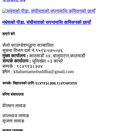
मधेसको पीडा, संघीयताको सपनामाथि कमिसनको छायाँ
हाम्रो बारे
सेलो फाउण्डेशनद्धारा सञ्चालित
सुचना विभाग दर्ता नं.१५९४/०७५०७६
मुख्य कार्यालय :
काठमाडौं ०४, बालुवाटार,काठमाडौं
सम्पर्क कार्यालय :
धुलिखेल ०३ काभ्रे
सम्पर्क : ९८४१९३८३७४
इमेल : khabarnamobuddha@gmail.com
सम्पर्क/ विज्ञापनको लागि-९८४१९३८३७४,९८४९५७९४९४
वरिष्ठ संवाददाता
वीरमान तामाङ
लालध्वज तामाङ
सृजना तामाङ
बजार प्रमुख