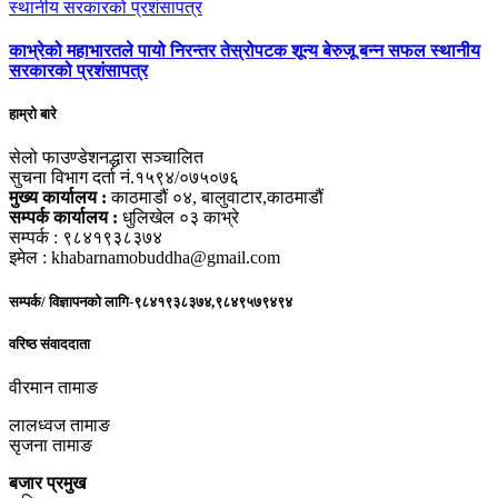
काभ्रेको महाभारतले पायो निरन्तर तेस्रोपटक शून्य बेरुजू बन्न सफल स्थानीय
सरकारको प्रशंसापत्र
हाम्रो बारे
सेलो फाउण्डेशनद्धारा सञ्चालित
सुचना विभाग दर्ता नं.१५९४/०७५०७६
मुख्य कार्यालय :
काठमाडौं ०४, बालुवाटार,काठमाडौं
सम्पर्क कार्यालय :
धुलिखेल ०३ काभ्रे
सम्पर्क : ९८४१९३८३७४
इमेल : khabarnamobuddha@gmail.com
सम्पर्क/ विज्ञापनको लागि-९८४१९३८३७४,९८४९५७९४९४
वरिष्ठ संवाददाता
वीरमान तामाङ
लालध्वज तामाङ
सृजना तामाङ
बजार प्रमुख