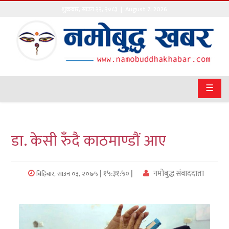
शुक्रबार
,
साउन
२२
,
२०८३
| August 7, 2026
गृहपृष्ठ
सङ्घीय
समाचार
☰
राजनीति
प्रवास
डा. केसी रुँदै काठमाण्डौं आए
अर्थवाणिज्य
| १५:३१:५० |
नमोबुद्ध संवाददाता
बिहिबार, साउन ०३, २०७५
खेलकुद
अन्तराष्ट्रिय
कला