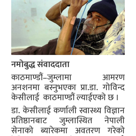
र
शैली
सूचना
प्रविधि
साहित्य
नमोबुद्ध संवाददाता
नमोबुद्ध
काठमाण्डौं–जुम्लामा आमरण
टिभी
अनशनमा बस्नुभएका प्रा.डा. गोविन्द
English
केसीलाई काठमाण्डौं ल्याईएको छ ।
डा. केसीलाई कर्णाली स्वास्थ्य विज्ञान
प्रतिष्ठानबाट जुम्लास्थित नेपाली
सेनाको ब्यारेकमा अवतरण गरेको