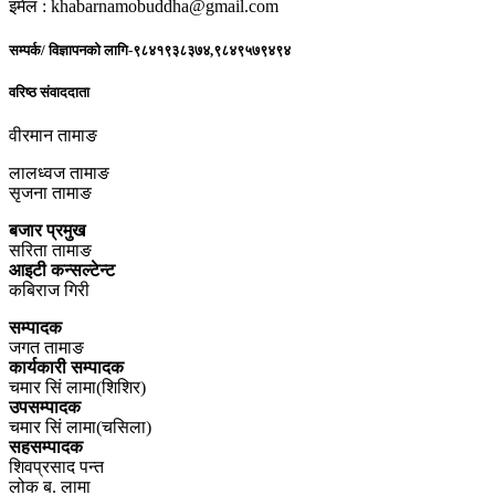
इमेल : khabarnamobuddha@gmail.com
सम्पर्क/ विज्ञापनको लागि-९८४१९३८३७४,९८४९५७९४९४
वरिष्ठ संवाददाता
वीरमान तामाङ
लालध्वज तामाङ
सृजना तामाङ
बजार प्रमुख
सरिता तामाङ
आइटी कन्सल्टेन्ट
कबिराज गिरी
सम्पादक
जगत तामाङ
कार्यकारी सम्पादक
चमार सिं लामा(शिशिर)
उपसम्पादक
चमार सिं लामा(चसिला)
सहसम्पादक
शिवप्रसाद पन्त
लोक ब. लामा