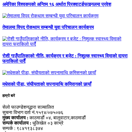
अमेरिका विश्वकपको अन्तिम १६ अर्थात प्रिक्वाटर्डफाइनलमा प्रवेश
तेमालमा विपद् रोकथाम सम्बन्धी युवा परिचालन कार्यक्रम
रोशी गाउँपालिकाको नीति, कार्यक्रम र बजेट : निशुल्क स्वास्थ्य विमाको दायरा
फराकिलो पार्दै
मधेसको पीडा, संघीयताको सपनामाथि कमिसनको छायाँ
हाम्रो बारे
सेलो फाउण्डेशनद्धारा सञ्चालित
सुचना विभाग दर्ता नं.१५९४/०७५०७६
मुख्य कार्यालय :
काठमाडौं ०४, बालुवाटार,काठमाडौं
सम्पर्क कार्यालय :
धुलिखेल ०३ काभ्रे
सम्पर्क : ९८४१९३८३७४