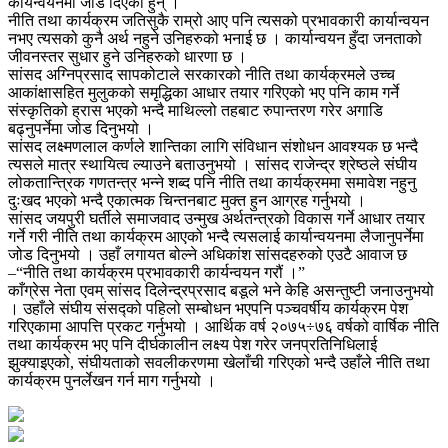
कार्यन्वयनमा जोड दिएका हुन् ।
नीति तथा कार्यक्रम जतिसुकै राम्रो आए पनि त्यसको प्रभावकारी कार्यान्वयन
नभए त्यसको कुनै अर्थ नहुने उनिहरुको भनाई छ । कार्यान्वयन हुँदा जनताको
जीवनस्तर सुधार हुने उनिहरुको धारणा छ ।
सांसद अग्निप्रसाद सापकोटाले सरकारको नीति तथा कार्यक्रमले उच्च
आकांक्षासहित मुलुकको समृद्धिका आधार तयार गरिएको भए पनि काम गर्ने
संस्कृतिको ह्रास भएको भन्दै माथिल्लो तहबाट रुपान्तरण गरेर अगाडि
बढ्नुपर्नेमा जोड दिनुभयो ।
सांसद लक्ष्मणलाल कर्णले शान्तिका लागि संविधान संशोधन आवश्यक छ भन्दै
त्यसले मात्र स्थायित्व ल्याउने बताउनुभयो । सांसद राजेन्द्र श्रेष्ठले संघीय
लोकतान्त्रिक गणतन्त्र भन्ने शब्द पनि नीति तथा कार्यक्रममा समावेश नहुनु
दुःखद भएको भन्दै एकात्मक चिन्तनबाट मुक्त हुन आग्रह गर्नुभयो ।
सांसद जयपुरी घर्तीले समाजवाद उन्मुख अर्थतन्त्रको विकास गर्ने आधार तयार
गर्ने गरी नीति तथा कार्यक्रम आएको भन्दै त्यसलाई कार्यान्वयनमा लैजानुपर्नेमा
जोड दिनुभयो । उहाँ लगायत बोल्ने अधिकांश सांसदहरुको एउटै आवाज छ
–“नीति तथा कार्यक्रम प्रभावकारी कार्यन्वयन गरौं ।”
काँग्रेस नेता एवम् सांसद दिलेन्द्रप्रसाद बडूले भने केहि असन्तुष्टी जनाउनुभयो
। उहाँले संघीय संसद्को पहिलो सम्बोधन भएपनि पञ्चवर्षीय कार्यक्रम पेश
गरिएकामा आपत्ति प्रकट गर्नुभयो । आर्थिक वर्ष २०७५÷७६ वर्षको वार्षिक नीति
तथा कार्यक्रम भए पनि दीर्घकालीन लक्ष्य पेश गरेर जनप्रतिनिधिलाई
झुक्याइएको, संघीयताको सवलीकरणमा खेलाँची गरिएको भन्दै उहाँले नीति तथा
कार्यक्रम पुनर्लेखन गर्न माग गर्नुभयो ।