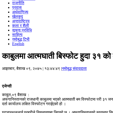
राजनीति
प्रवास
अर्थवाणिज्य
खेलकुद
अन्तराष्ट्रिय
कला र शैली
सूचना प्रविधि
साहित्य
नमोबुद्ध टिभी
English
काबुलमा आत्मघाती बिस्फोट हुदा ३१ को मृ
आइतबार, बैशाख ०९, २०७५
| १३:४४:४९ |
नमोबुद्ध संवाददाता
एजेन्सी
काबुल,०९ बैशाख :
अफगानिस्तानको राजधानी काबुलमा भएको आत्मघाती बम विस्फोटमा परी ३१ जनाक
दर्ता कार्यालय लक्षित विस्फोटन गराईएको हो ।
घटनास्थललाई प्रहरीले नियन्त्रणमा लिएको छ । अफगानिस्तानको स्वतन्त्र निर्व