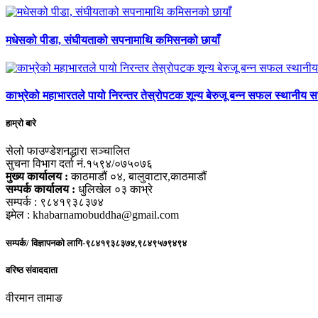
मधेसको पीडा, संघीयताको सपनामाथि कमिसनको छायाँ
काभ्रेको महाभारतले पायो निरन्तर तेस्रोपटक शून्य बेरुजू बन्न सफल स्थानीय 
हाम्रो बारे
सेलो फाउण्डेशनद्धारा सञ्चालित
सुचना विभाग दर्ता नं.१५९४/०७५०७६
मुख्य कार्यालय :
काठमाडौं ०४, बालुवाटार,काठमाडौं
सम्पर्क कार्यालय :
धुलिखेल ०३ काभ्रे
सम्पर्क : ९८४१९३८३७४
इमेल : khabarnamobuddha@gmail.com
सम्पर्क/ विज्ञापनको लागि-९८४१९३८३७४,९८४९५७९४९४
वरिष्ठ संवाददाता
वीरमान तामाङ