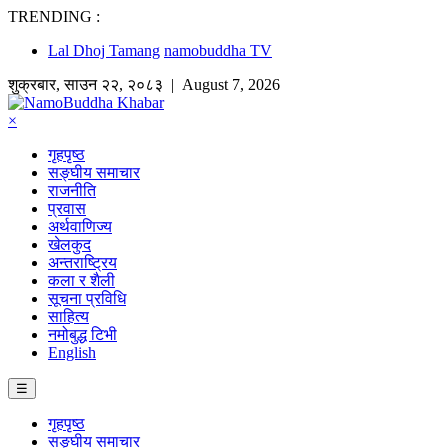
TRENDING :
Lal Dhoj Tamang
namobuddha TV
शुक्रबार
,
साउन
२२
,
२०८३
| August 7, 2026
×
गृहपृष्ठ
सङ्घीय समाचार
राजनीति
प्रवास
अर्थवाणिज्य
खेलकुद
अन्तराष्ट्रिय
कला र शैली
सूचना प्रविधि
साहित्य
नमोबुद्ध टिभी
English
☰
गृहपृष्ठ
सङ्घीय समाचार