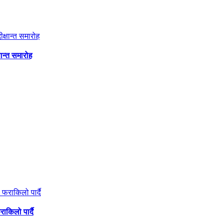
षान्त समारोह
ाकिलो पार्दै