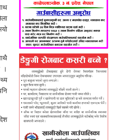
साथ
िला
भयो
ाथै
छ ।
थ्य
पनि
देश