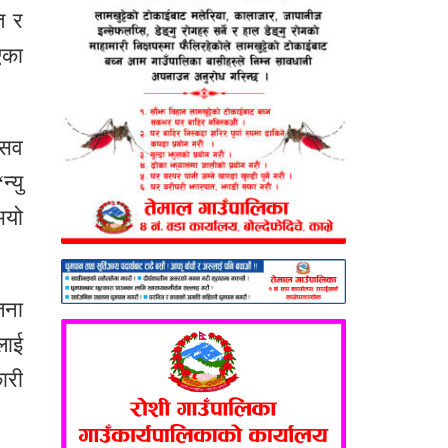
त र
एका
्सव
्यु
भयो
जना
लाई
ारी