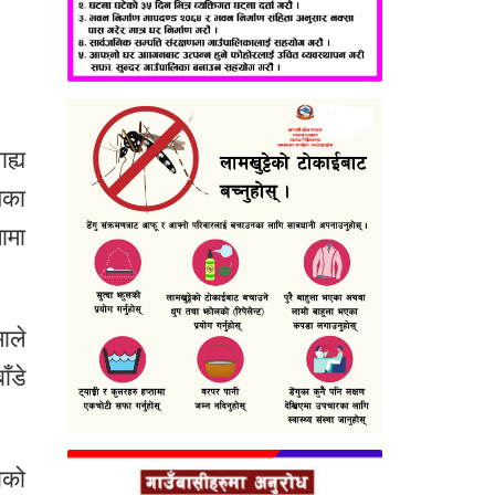
ह्य
िका
ामा
ाले
ँडे
ाको