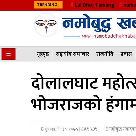
Lal Dhoj Tamang
namo
TRENDING :
गृहपृष्ठ
सङ्घीय
समाचार
☰
गृहपृष्ठ
सङ्घीय समाचार
राजनीति
प्रवास
राजनीति
दोलालघाट महोत्
प्रवास
अर्थवाणिज्य
भोजराजको हंगामा
खेलकुद
अन्तराष्ट्रिय
| १४:५५:३५ |
नमोबुद्ध संवाददा
शुक्रबार, चैत्र ३०, २०७४
कला