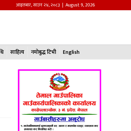
आइतबार
,
साउन
२४
,
२०८३
| August 9, 2026
धि
साहित्य
नमोबुद्ध टिभी
English