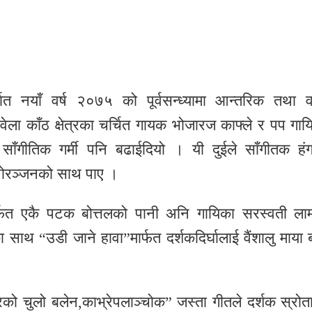
त नयाँ वर्ष २०७५ को पूर्वसन्ध्यामा आन्तरिक तथा वा
ला काँठ क्षेत्रका चर्चित गायक भोजारज काफ्ले र पप गाय
र साँगीतिक गर्मी पनि बढाईदियो । यी दुईले साँगीतक हंग
नोरञ्जनको साथ पाए ।
ार्फत एकै पटक बोत्तलको पानी अनि गायिका सरस्वती लाम
ाथ “उडी जाने हावा”मार्फत दर्शकदिर्घालाई वैंशालु माया बा
घरको चुलो बलेन,काभ्रेपलाञ्चोक” जस्ता गीतले दर्शक स्रोत