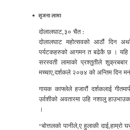
र
सृजना लामा
शैली
सूचना
दोलालघाट,३० चैत :
प्रविधि
दोलालघाट महोत्सवको आठौं दिन अर्था
पर्यटकहरुको आगमन त बढेकै छ । यहि वे
साहित्य
सरस्वती लामाको प्रश्तुतीले शुक्रबबा
नमोबुद्ध
मच्चाए,दर्शकले २०७४ को अन्तिम दिन म
टिभी
गायक काफ्लेले हजारौं दर्शकलाई गीतम
English
उर्वशीको अवतारमा उहि नशालु हाउभाउका स
।
“बोत्तलको पानीले,ए हुलाकी दाई,हाम्रो 