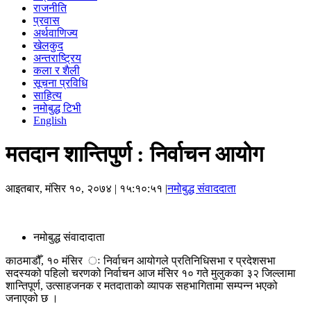
राजनीति
प्रवास
अर्थवाणिज्य
खेलकुद
अन्तराष्ट्रिय
कला र शैली
सूचना प्रविधि
साहित्य
नमोबुद्ध टिभी
English
मतदान शान्तिपुर्ण : निर्वाचन आयोग
आइतबार, मंसिर १०, २०७४
| १५:१०:५१ |
नमोबुद्ध संवाददाता
नमोबुद्ध संवादादाता
काठमाडौँ, १० मंसिर ः निर्वाचन आयोगले प्रतिनिधिसभा र प्रदेशसभा
सदस्यको पहिलो चरणको निर्वाचन आज मंसिर १० गते मुलुकका ३२ जिल्लामा
शान्तिपूर्ण, उत्साहजनक र मतदाताको व्यापक सहभागितामा सम्पन्न भएको
जनाएको छ ।