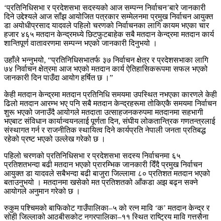
‘प्रतिनिधिसभा र प्रदेशसभा सदस्यको आज सम्पन्न निर्वाचन’बारे जानकारी
दिने उद्देश्यले आज साँझ आयोजित पत्रकार सम्मेलनमा प्रमुख निर्वाचन आयुक्त
डा अयोधीप्रसाद यादवले पहिलो चरणको निर्वाचनका लागि कायम भएका चार
हजार ४६५ मतदान केन्द्रमध्ये छिटफुटबाहेक सबै मतदान केन्द्रमा मतदान कार्य
शान्तिपूर्ण वातावरणमा सम्पन्न भएको जानकारी दिनुभयो ।
उहाँले भन्नुभयो, “प्रतिनिधिसभातर्फ ३७ निर्वाचन क्षेत्र र प्रदेशसभाका लागि
७४ निर्वाचन क्षेत्रमा आज भएको मतदान कार्य ऐतिहासिकरूपमा सफल भएको
जानकारी दिन पाउँदा आयोग हर्षित छ ।”
केही मतदान केन्द्रमा मतदान प्रतिनिधि समयमा उपस्थित नभएका कारणले केही
ढिलो मतदान आरम्भ भए पनि सबै मतदान केन्द्रहरूमा तोकिएकै समयमा निर्वाचन
शुरू भएको जनाउँदै आयोगले मतदाता उत्साहजनकरुपमा मतदानमा सहभागी
भएबाट संविधान कार्यान्वयनलाई पूर्णता दिन, संघीय लोकतान्त्रिक गणतन्त्रलाई
संस्थागत गर्न र राजनीतिक स्थायित्व दिने कार्यप्रति नेपाली जनता प्रतिबद्ध
रहेको प्रष्ट भएको उल्लेख गरेको छ ।
पहिलो चरणको प्रतिनिधिसभा र प्रदेशसभा सदस्य निर्वाचनमा ६५
प्रतिशतभन्दा बढी मतदान भएको प्रारम्भिक जानकारी दिँदै प्रमुख निर्वाचन
आयुक्त डा यादवले सबैभन्दा बढी बाजुरा जिल्लामा ८० प्रतिशत मतदान भएको
बताउनुभयो । मतदानमा खसेको मत प्रतिशतको आँकडा अझ बढ्न सक्ने
आयोगले अनुमान गरेको छ ।
रुकुम पश्चिमको बाफिकोट गाउँपालिका–५ को रत्न मावि ‘क’ मतदान केन्द्र र
सोही जिल्लाको आठबीसकोट नगरपालिका–११ स्थित राष्ट्रिय मावि गत्तसैना