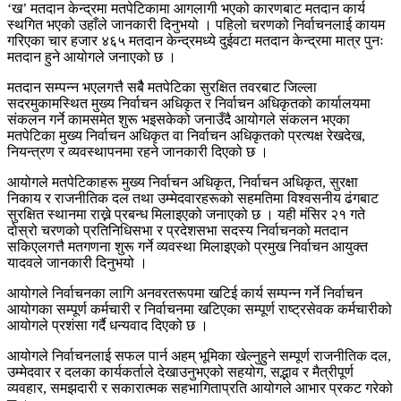
‘ख’ मतदान केन्द्रमा मतपेटिकामा आगलागी भएको कारणबाट मतदान कार्य
स्थगित भएको उहाँले जानकारी दिनुभयो । पहिलो चरणको निर्वाचनलाई कायम
गरिएका चार हजार ४६५ मतदान केन्द्रमध्ये दुईवटा मतदान केन्द्रमा मात्र पुनः
मतदान हुने आयोगले जनाएको छ ।
मतदान सम्पन्न भएलगत्तै सबैै मतपेटिका सुरक्षित तवरबाट जिल्ला
सदरमुकामस्थित मुख्य निर्वाचन अधिकृत र निर्वाचन अधिकृतको कार्यालयमा
संकलन गर्ने कामसमेत शुरू भइसकेको जनाउँदै आयोगले संकलन भएका
मतपेटिका मुख्य निर्वाचन अधिकृत वा निर्वाचन अधिकृतको प्रत्यक्ष रेखदेख,
नियन्त्रण र व्यवस्थापनमा रहने जानकारी दिएको छ ।
आयोगले मतपेटिकाहरू मुख्य निर्वाचन अधिकृत, निर्वाचन अधिकृत, सुरक्षा
निकाय र राजनीतिक दल तथा उम्मेदवारहरूको सहमतिमा विश्वसनीय ढंगबाट
सुरक्षित स्थानमा राख्ने प्रबन्ध मिलाइएको जनाएको छ । यही मंसिर २१ गते
दोस्रो चरणको प्रतिनिधिसभा र प्रदेशसभा सदस्य निर्वाचनको मतदान
सकिएलगत्तै मतगणना शुरू गर्ने व्यवस्था मिलाइएको प्रमुख निर्वाचन आयुक्त
यादवले जानकारी दिनुभयो ।
आयोगले निर्वाचनका लागि अनवरतरूपमा खटिई कार्य सम्पन्न गर्ने निर्वाचन
आयोगका सम्पूर्ण कर्मचारी र निर्वाचनमा खटिएका सम्पूर्ण राष्ट्रसेवक कर्मचारीको
आयोगले प्रशंसा गर्दै धन्यवाद दिएको छ ।
आयोगले निर्वाचनलाई सफल पार्न अहम् भूमिका खेल्नुहुने सम्पूर्ण राजनीतिक दल,
उम्मेदवार र दलका कार्यकर्ताले देखाउनुभएको सहयोग, सद्भाव र मैत्रीपूर्ण
व्यवहार, समझदारी र सकारात्मक सहभागिताप्रति आयोगले आभार प्रकट गरेको