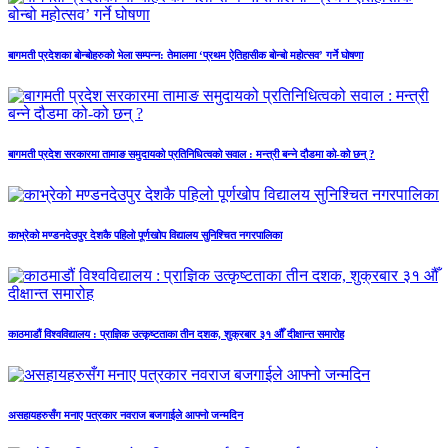
बागमती प्रदेशका बोन्बोहरुको भेला सम्पन्न: तेमालमा ‘प्रथम ऐतिहासीक बोन्बो महोत्सव’ गर्ने घोषणा
बागमती प्रदेश सरकारमा तामाङ समुदायको प्रतिनिधित्वको सवाल : मन्त्री बन्ने दौडमा को‐को छन् ?
काभ्रेको मण्डनदेउपुर देशकै पहिलो पूर्णखोप विद्यालय सुनिश्चित नगरपालिका
काठमाडौं विश्वविद्यालय : प्राज्ञिक उत्कृष्टताका तीन दशक, शुक्रबार ३१ औँ दीक्षान्त समारोह
असहायहरुसँग मनाए पत्रकार नवराज बजगाईले आफ्नो जन्मदिन