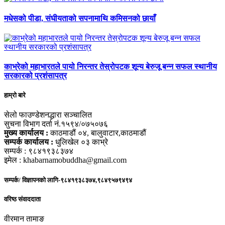
मधेसको पीडा, संघीयताको सपनामाथि कमिसनको छायाँ
काभ्रेको महाभारतले पायो निरन्तर तेस्रोपटक शून्य बेरुजू बन्न सफल स्थानीय
सरकारको प्रशंसापत्र
हाम्रो बारे
सेलो फाउण्डेशनद्धारा सञ्चालित
सुचना विभाग दर्ता नं.१५९४/०७५०७६
मुख्य कार्यालय :
काठमाडौं ०४, बालुवाटार,काठमाडौं
सम्पर्क कार्यालय :
धुलिखेल ०३ काभ्रे
सम्पर्क : ९८४१९३८३७४
इमेल : khabarnamobuddha@gmail.com
सम्पर्क/ विज्ञापनको लागि-९८४१९३८३७४,९८४९५७९४९४
वरिष्ठ संवाददाता
वीरमान तामाङ