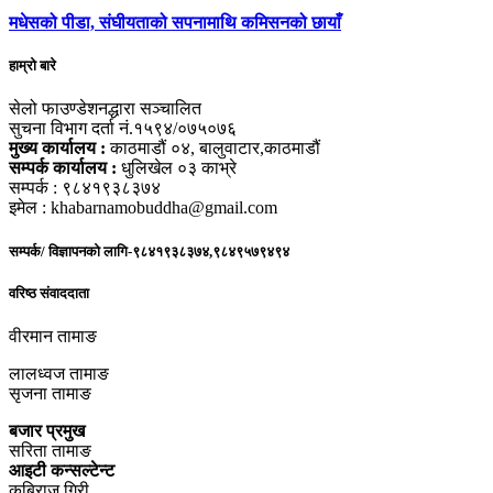
मधेसको पीडा, संघीयताको सपनामाथि कमिसनको छायाँ
हाम्रो बारे
सेलो फाउण्डेशनद्धारा सञ्चालित
सुचना विभाग दर्ता नं.१५९४/०७५०७६
मुख्य कार्यालय :
काठमाडौं ०४, बालुवाटार,काठमाडौं
सम्पर्क कार्यालय :
धुलिखेल ०३ काभ्रे
सम्पर्क : ९८४१९३८३७४
इमेल : khabarnamobuddha@gmail.com
सम्पर्क/ विज्ञापनको लागि-९८४१९३८३७४,९८४९५७९४९४
वरिष्ठ संवाददाता
वीरमान तामाङ
लालध्वज तामाङ
सृजना तामाङ
बजार प्रमुख
सरिता तामाङ
आइटी कन्सल्टेन्ट
कबिराज गिरी