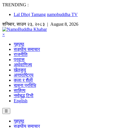
TRENDING :
Lal Dhoj Tamang
namobuddha TV
शनिबार
,
साउन
२३
,
२०८३
| August 8, 2026
×
गृहपृष्ठ
सङ्घीय समाचार
राजनीति
प्रवास
अर्थवाणिज्य
खेलकुद
अन्तराष्ट्रिय
कला र शैली
सूचना प्रविधि
साहित्य
नमोबुद्ध टिभी
English
☰
गृहपृष्ठ
सङ्घीय समाचार