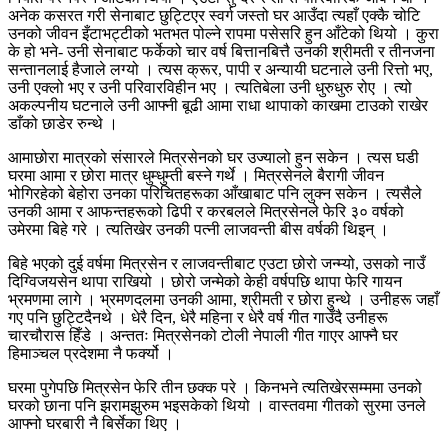
अनेक कसरत गरी सेनाबाट छुट्टिएर स्वर्ग जस्तो घर आउँदा त्यहाँ एक्कै चोटि
उनको जीवन इँटाभट्टीको भतभत पोल्ने रापमा पसेसरि हुन आँटेको थियो । कुरा
के हो भने- उनी सेनाबाट फर्केको चार वर्ष बित्तानबित्तै उनकी श्रीमती र तीनजना
सन्तानलाई हैजाले लग्यो । त्यस क्रूर, पापी र अन्यायी घटनाले उनी रित्तो भए,
उनी एक्लो भए र उनी परिवारविहीन भए । त्यतिबेला उनी धुरुधुरु रोए । त्यो
अकल्पनीय घटनाले उनी आफ्नी बूढी आमा राधा थापाको काखमा टाउको राखेर
डाँको छाडेर रुन्थे ।
आमाछोरा मात्रको संसारले मित्रसेनको घर उज्यालो हुन सकेन । त्यस घडी
घरमा आमा र छोरा मात्र धुम्धुम्ती बस्ने गर्थे । मित्रसेनले बैरागी जीवन
भोगिरहेको बेहोरा उनका परिचितहरूका आँखाबाट पनि लुक्न सकेन । त्यसैले
उनकी आमा र आफन्तहरूको ढिपी र करबलले मित्रसेनले फेरि ३० वर्षको
उमेरमा बिहे गरे । त्यतिखेर उनकी पत्नी लाजवन्ती बीस वर्षकी थिइन् ।
बिहे भएको दुई वर्षमा मित्रसेन र लाजवन्तीबाट एउटा छोरो जन्म्यो, उसको नाउँ
दिग्विजयसेन थापा राखियो । छोरो जन्मेको केही वर्षपछि थापा फेरि गायन
भ्रमणमा लागे । भ्रमणदलमा उनकी आमा, श्रीमती र छोरा हुन्थे । उनीहरू जहाँ
गए पनि छुट्टिदैनथे । धेरै दिन, धेरै महिना र धेरै वर्ष गीत गाउँदै उनीहरू
चारचौरास हिँडे । अन्ततः मित्रसेनको टोली नेपाली गीत गाएर आफ्नै घर
हिमाञ्चल प्रदेशमा नै फर्क्यो ।
घरमा पुगेपछि मित्रसेन फेरि तीन छक्क परे । किनभने त्यतिखेरसम्ममा उनको
घरको छाना पनि झरामझुरुम भइसकेको थियो । वास्तवमा गीतको सुरमा उनले
आफ्नो घरबारी नै बिर्सेका थिए ।