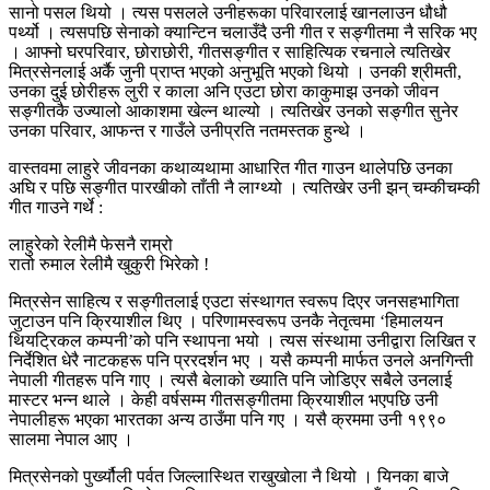
सानो पसल थियो । त्यस पसलले उनीहरूका परिवारलाई खानलाउन धौधौ
पर्थ्यो । त्यसपछि सेनाको क्यान्टिन चलाउँदै उनी गीत र सङ्गीतमा नै सरिक भए
। आफ्नो घरपरिवार, छोराछोरी, गीतसङ्गीत र साहित्यिक रचनाले त्यतिखेर
मित्रसेनलाई अर्कै जुनी प्राप्त भएको अनुभूति भएको थियो । उनकी श्रीमती,
उनका दुई छोरीहरू लुरी र काला अनि एउटा छोरा काकुमाझ उनको जीवन
सङ्गीतकै उज्यालो आकाशमा खेल्न थाल्यो । त्यतिखेर उनको सङ्गीत सुनेर
उनका परिवार, आफन्त र गाउँले उनीप्रति नतमस्तक हुन्थे ।
वास्तवमा लाहुरे जीवनका कथाव्यथामा आधारित गीत गाउन थालेपछि उनका
अघि र पछि सङ्गीत पारखीको ताँती नै लाग्थ्यो । त्यतिखेर उनी झन् चम्कीचम्की
गीत गाउने गर्थे :
लाहुरेको रेलीमै फेसनै राम्रो
रातो रुमाल रेलीमै खुकुरी भिरेको !
मित्रसेन साहित्य र सङ्गीतलाई एउटा संस्थागत स्वरूप दिएर जनसहभागिता
जुटाउन पनि क्रियाशील थिए । परिणामस्वरूप उनकै नेतृत्वमा ‘हिमालयन
थियट्रिकल कम्पनी’को पनि स्थापना भयो । त्यस संस्थामा उनीद्वारा लिखित र
निर्देशित धेरै नाटकहरू पनि प्ररदर्शन भए । यसै कम्पनी मार्फत उनले अनगिन्ती
नेपाली गीतहरू पनि गाए । त्यसै बेलाको ख्याति पनि जोडिएर सबैले उनलाई
मास्टर भन्न थाले । केही वर्षसम्म गीतसङ्गीतमा क्रियाशील भएपछि उनी
नेपालीहरू भएका भारतका अन्य ठाउँमा पनि गए । यसै क्रममा उनी १९९०
सालमा नेपाल आए ।
मित्रसेनको पुर्ख्यौली पर्वत जिल्लास्थित राखुखोला नै थियो । यिनका बाजे