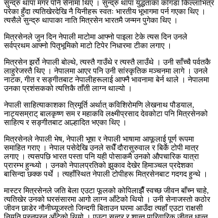
सुन्द्रु थापा मगर पनि सेनामा थिए । सुन्द्रु थापा युद्धताका काँगडा किल्लाभित्र
परेका हुँदा त्यतिखेरदेखि नै यिनीहरू स्वतः भारतीय भूभागमा पर्न गएका थिए ।
त्यसैले सुन्द्रु थापाका नाति मित्रसेन भारतमै जन्मन पुगेका थिए ।
मित्रसेनले जुन दिन नेपाली माटोमा आफ्नो पाइला टेके त्यस दिन उनले
सर्वप्रथम आफ्नो पितृभूमिको माटो टिपेर निधारमा टीका लगाए ।
मित्रसेन झर्रो नेपाली बोल्थे, त्यस्तै गाउँथे र त्यस्तै लाउँथे । उनी साँच्चै पर्वतकै
लाहुरेजस्तै थिए । नेपालमा आएर पनि उनी सांस्कृतिक मञ्चनमा लागे । उनले
नाटक, गीत र सङ्गीतबाट नेपालीहरूलाई आफ्नै भावनामा बेर्न थाले । नेपालमा
उनका प्रशंसकको त्यत्तिकै ताँती लाग्न थाल्यो ।
नेपाली साहित्याकाशका त्रिमूर्ति अर्थात् कविशिरोमणि लेखनाथ पौडयाल,
नाट्यसम्राट् बालकृष्ण सम र महाकवि लक्ष्मीप्रसाद देवकोटा पनि मित्रसेनको
साहित्य र सङ्गीतबाट आल्हादित भएका थिए ।
मित्रसेनले नेपाली भेष, नेपाली भूषा र नेपाली भाषामा आफूलाई पूर्ण रूपमा
समाहित गराए । नेपाल पसेदेखि उनले सधैँ दौरासुरुवाल र बिर्के टोपी मात्र
लगाए । त्यसपछि भारत पस्ता पनि यही पोसाकमै उनको औपचारिक यात्रा
प्रारम्भ हुन्थ्यो । उनको नेपालप्रतिको झुकाव देखेर हिमाञ्चल प्रदेशका
बासिन्दा छक्क पर्थे । त्यहाँस्थित नेपाली टोपीहरू मित्रसेनबाट गदगद हुन्थे ।
मास्टर मित्रसेनले जति बेला एउटा फूलको कोपिलाझैँ स्वच्छ जीवन बाँच्न चाहे,
त्यतिखेर उनको घरसंसारमा आगो लाग्न आँटेको थियो । उनी सेनाजस्तो कठोर
जीवन छाडेर नौनीघ्यूजस्तो जिन्दगी बिताउन घरमा आउँदा त्यहाँ एउटा राक्षसी
नियति पस्नपस्न आँटेको थियो । एउटा सुन्दर र शान्त पारिवारिक जीवन धान्न