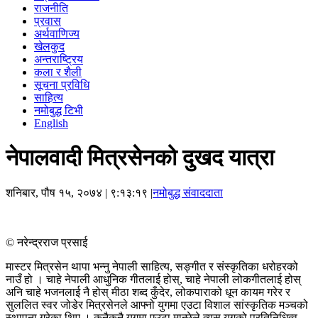
राजनीति
प्रवास
अर्थवाणिज्य
खेलकुद
अन्तराष्ट्रिय
कला र शैली
सूचना प्रविधि
साहित्य
नमोबुद्ध टिभी
English
नेपालवादी मित्रसेनको दुखद यात्रा
शनिबार, पौष १५, २०७४
| ९:१३:१९ |
नमोबुद्ध संवाददाता
© नरेन्द्रराज प्रसाई
मास्टर मित्रसेन थापा भन्नु नेपाली साहित्य, सङ्गीत र संस्कृतिका धरोहरको
नाउँ हो । चाहे नेपाली आधुनिक गीतलाई होस्, चाहे नेपाली लोकगीतलाई होस्
अनि चाहे भजनलाई नै होस् मीठा शब्द कुँदेर, लोकपाराको धून कायम गरेर र
सुललित स्वर जोडेर मित्रसेनले आफ्नो युगमा एउटा विशाल सांस्कृतिक मञ्चको
स्थापना गरेका थिए । कुनैकुनै युगमा एउटा मान्छेले त्यस युगको प्रतिनिधित्व