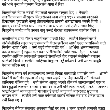
गर्छ भन्ने कुराको प्रमाण मित्रसेन थापा नै थिए ।
मित्रसेनले नेपाल नदेखी नेपालको जयगान गाएका थिए । नेपाली
सङ्गीतजगत्का वीरपुरुष मित्रसेनको जन्म संवत् १९५२ सालमा भारतको
हिमाञ्चल प्रदेशको भाग्सु तोतारानीछेउ छाउनी धाराखोलामा भएको थियो ।
हवल्दार मानवीरसेन थापा मगर र राधा थापाका उनी एउटै सन्तान थिए ।
मित्रसेन जन्मँदा पनि उनका बाबु फर्स्ट गोरखा राइफल्समा कार्यरत थिए ।
मानवीरसेन थापा गीत र सङ्गीतका पारखी थिए । त्यसैले मित्रसेनलाई
तोतेबोलीदेखि स्कुल पढ्दासम्म पनि गीतसङ्गीतमा लाग्ने एउटा फराकिलो बाटो
निर्माण भएको थियो । उनी पढ्दै गीत गाउँदै गर्थे । आर्थिक असम्पन्नताका
कारण थापालाई स्कुल गएर पढ्न परिस्थितिले त्यति साथ दिएन । घरको
दयनीय आर्थिक अवस्थाले उनलाई सेनाभित्रै कैद गराउने मेलोमेसो बनाउन
थालेको थियो । त्यसैले म्याट्रिक दिनुभन्दा दुई वर्षअगावै उनी आफ्ना बाबुकै
पेसामा सरिक भए ।
मित्रसेन सोह्र वर्ष लाग्दानलाग्दै उनको विवाह कलावती थापासँग भयो । आफ्नी
किशोरी पत्नीसँग रहरलाग्दो मधुमासमा लहसिन पाउँदा नपाउँदै उनी सेनाको
तालिममा गाँसिन पुगे । उनी सेनामा आबद्ध भएको तीन वर्ष लाग्दानलाग्दै प्रथम
विश्वयुद्धको शङ्खनाद भयो । चार वर्षम्म उनी पनि त्यही लडाइँमा लडे । अन्ततः
आफूभित्रको मानवतावादी भावनालाई उनले बन्दुकको बारुदबाट छुटकारा
गराउन चाहे । त्यसैले उनी सात वर्षम्मको कठोर सैनिक सेवाबाट अनेक उपाय
रची बिदा भए ।
मित्रसेन सैनिक सेवाबाट अवकाश लिई घर आए । घरमा उनकी आमाको एउटा