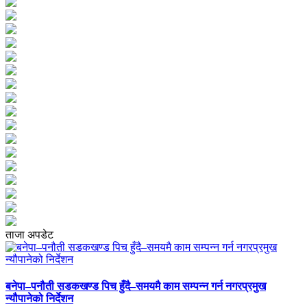
ताजा अपडेट
बनेपा–पनौती सडकखण्ड पिच हुँदै–समयमै काम सम्पन्न गर्न नगरप्रमुख
न्यौपानेको निर्देशन