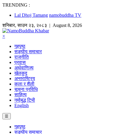
TRENDING :
Lal Dhoj Tamang
namobuddha TV
शनिबार
,
साउन
२३
,
२०८३
| August 8, 2026
×
गृहपृष्ठ
सङ्घीय समाचार
राजनीति
प्रवास
अर्थवाणिज्य
खेलकुद
अन्तराष्ट्रिय
कला र शैली
सूचना प्रविधि
साहित्य
नमोबुद्ध टिभी
English
☰
गृहपृष्ठ
सङ्घीय समाचार