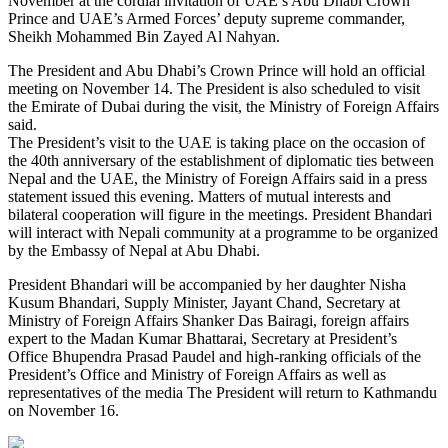
November at the cordial invitation of UAE’s Abu Dhabi Crown
Prince and UAE’s Armed Forces’ deputy supreme commander,
Sheikh Mohammed Bin Zayed Al Nahyan.
The President and Abu Dhabi’s Crown Prince will hold an official
meeting on November 14. The President is also scheduled to visit
the Emirate of Dubai during the visit, the Ministry of Foreign Affairs
said.
The President’s visit to the UAE is taking place on the occasion of
the 40th anniversary of the establishment of diplomatic ties between
Nepal and the UAE, the Ministry of Foreign Affairs said in a press
statement issued this evening. Matters of mutual interests and
bilateral cooperation will figure in the meetings. President Bhandari
will interact with Nepali community at a programme to be organized
by the Embassy of Nepal at Abu Dhabi.
President Bhandari will be accompanied by her daughter Nisha
Kusum Bhandari, Supply Minister, Jayant Chand, Secretary at
Ministry of Foreign Affairs Shanker Das Bairagi, foreign affairs
expert to the Madan Kumar Bhattarai, Secretary at President’s
Office Bhupendra Prasad Paudel and high-ranking officials of the
President’s Office and Ministry of Foreign Affairs as well as
representatives of the media The President will return to Kathmandu
on November 16.