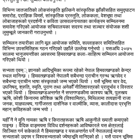
विभिन्न जातजातिको लोकसंस्कृति झल्किने सांस्कृतिक झाँकीसहित समुद्घाटन
समारोह, प्राज्ञिक विमर्श, सांस्कृतिक प्रस्तुति, लोककला, वेशभूषा तथा
लोबाजाहरूको प्रदर्शनी र कविता उत्सवलगायतका कार्यक्रम सम्मिलनमा
समावेश गरिएको आयोजक सचिवालयका सदस्य तथा सञ्चार संयोजक शशी
लुमुम्बूले जानकारी गराउनुभयो ।
सम्मिलन तयारीका लागि मूल आयोजक समिति, सल्लाहकार समितिसहित
विभिन्न उपसमितिहरू गठन गरिएको उहाँले उल्लेख गर्नुभयो । यसअघि २०७५
सालमा भानुजयन्तीका अवसरमा हिमवत्खण्ड कला–साहित्य सम्मिलन आयोजना
गरिएको थियो ।
सभ्यता एवम्् ज्ञानको आदिभूमिका रूपमा रहेको नेपाल हिमवत्खण्डको केन्द्र
स्थल मानिन्छ । हिमवत्खण्डको नेपालमै सबैभन्दा प्राचीन ग्रन्थ ऋगवेद र
सबैभन्दा प्राचीन भाषा संस्कृतको जन्म भएको थियो । यसै भूमिमा चार वेद,
उपनिषद्, श्रुति, स्मृति, पुराण तथा अनेकौँ नीतिशास्त्रको प्रादुर्भाव र विस्तार
भएको थियो । हिमवत्खण्डअन्तर्गत नै सप्तगण्डकीमा काश्यप ऋषि, पुलस्त्य
ऋषि, कोशी किनारमा कौशिक ऋषि (विश्वामित्र), मिथिलामा तत्वज्ञानी राजा
जनक, याज्ञवल्क्य, गार्गीजस्ता दार्शनिक र वाल्मीकि, व्यास, कालीदास प्रभृत्ति
महान् कविहरूको जन्म भयो ।
यहीँ नै ने मुनि नामका ऋषि र किरातहरूका ऋषि आकुनीले ख्याती कमाएको
पाइन्छ । वैदिक वाङ्मयमा विविध दर्शनहरूको आविष्कारले यस क्षेत्रलाई
सिञ्चित गर्न सकेकाले नै हिमवत्खण्ड र यसअन्तर्गत पर्ने नेपाललाई मानव
सभ्यताको उद्गम र विश्वसभ्यताको ज्येष्ठभूमि मानिएको हो । यसै पावन भूमिमा