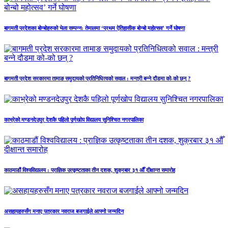
बागमती प्रदेशका बोन्बोहरुको भेला सम्पन्न: तेमालमा ‘प्रथम ऐतिहासीक बोन्बो महोत्सव’ गर्ने घोषणा
बागमती प्रदेश सरकारमा तामाङ समुदायको प्रतिनिधित्वको सवाल : मन्त्री बन्ने दौडमा को‐को छन् ?
काभ्रेको मण्डनदेउपुर देशकै पहिलो पूर्णखोप विद्यालय सुनिश्चित नगरपालिका
काठमाडौं विश्वविद्यालय : प्राज्ञिक उत्कृष्टताका तीन दशक, शुक्रबार ३१ औँ दीक्षान्त समारोह
असहायहरुसँग मनाए पत्रकार नवराज बजगाईले आफ्नो जन्मदिन