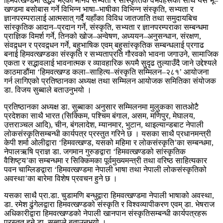
हिमवत्खण्डमा उद्भव भएका मानव सभ्यता र सांस्कृतिक वैभवहरूका साथै यस भू–
खण्डमा बसोबास गर्ने विभिन्न भाषा–भाषीका विभिन्न संस्कृति, सभ्यता र
ज्ञानपरम्परालाई आत्मसात् गर्दै यहाँका विविध जातजाति तथा समुदायबिच
सांस्कृतिक आदान–प्रदान गर्ने, संस्कृति, सभ्यता र ज्ञानपरम्पराका सम्बन्धमा
प्राज्ञिक विमर्श गर्ने, तिनको खोज–अन्वेषण, अध्ययन–अनुसन्धान, संरक्षण,
संवद्र्धन र प्रवद्र्धन गर्ने, बहुभाषिक एवम् बहुसांस्कृतिक सम्बन्धलाई प्रगाढ
बनाई हिमवत्खण्डका संस्कृति र सभ्यताप्रति गौरवको भावना जगाउने, सामाजिक
एकता र सद्भावलाई भावनात्मक र व्यावहारिक रूपमै सुदृढ तुल्याउँदै जाने उद्देश्यले
काठमाडौंमा ‘हिमवत्खण्ड कला–साहित्य–संस्कृति सम्मिलन–२८१’ आयोजना
गर्न लागिएको प्रतिष्ठानका अध्यक्ष तथा सम्मिलन आयोजक समितिका संयोजक
डा. विजय सुब्बाले बताउनुभयो ।
प्रतिष्ठानका अध्यक्ष डा. सुब्बाका अनुसार सम्मिलनमा मुलुकका सातओटै
प्रदेशका साथै भारत (सिक्किम, पश्चिम बंगाल, असम, मणिपुर, मेघालय,
उत्तराञ्चल आदि), चीन, बंगलादेश, म्यानमार, भुटान, थाइल्यान्डबाट नेपाली
लोकसंस्कृतिसम्बन्धी कार्यपत्र प्रस्तुत गरिने छ । यसका साथै प्रधानमन्त्री
केपी शर्मा ओलीद्वारा ‘हिमवत्खण्ड, यसको महिमा र लोकसंस्कृति’का सम्बन्धमा,
नेपालऋषि प्राज्ञ डा. जगमान गुरुङद्वारा ‘हिमवत्खण्डको सांस्कृतिक
वैशिष्ट्य’का सम्बन्धमा र सिक्किमका पूर्वमुख्यमन्त्री तथा वरिष्ठ साहित्यकार
पवन चाम्लिङद्वारा ‘हिमवत्खण्डमा नेपाली भाषा तथा नेपाली लोकसंस्कृतिको
अवस्था’का बारेमा विशेष प्रवचन हुने छ ।
यसका साथै प्रा.डा. चुडामणि बन्धुद्वारा हिमवत्खण्डमा नेपाली भाषाको अवस्था,
डा. रमेश ढुंगेलद्वारा हिमवत्खण्डको संस्कृति र विश्वव्यापीकरण एवम् डा. भेषराज
अधिकारीद्वारा हिमवत्खण्डको नेपाली खानपान संस्कृतिसम्बन्धी कार्यपत्रहरू
प्रस्तुत हुने डा. सुब्बाले बताउनुभयो ।