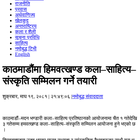
राजनीति
प्रवास
अर्थवाणिज्य
खेलकुद
अन्तराष्ट्रिय
कला र शैली
सूचना प्रविधि
साहित्य
नमोबुद्ध टिभी
English
काठमाडौंमा हिमवत्खण्ड कला–साहित्य–
संस्कृति सम्मिलन गर्ने तयारी
शुक्रबार, माघ १९, २०८१
| २१:४९:०६ |
नमोबुद्ध संवाददाता
काठमाडौं–मदन भण्डारी कला–साहित्य प्रतिष्ठानको आयोजनामा चैत १ गतेदेखि
३ गतेसम्म हमवत्खण्ड कला–साहित्य–संस्कृति सम्मिलन आयोजना हुने भएको छ
।