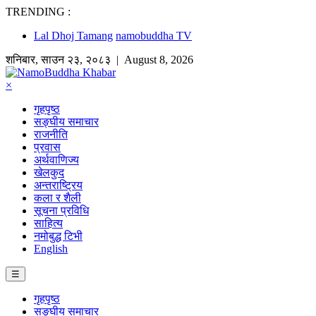
TRENDING :
Lal Dhoj Tamang
namobuddha TV
शनिबार
,
साउन
२३
,
२०८३
| August 8, 2026
×
गृहपृष्ठ
सङ्घीय समाचार
राजनीति
प्रवास
अर्थवाणिज्य
खेलकुद
अन्तराष्ट्रिय
कला र शैली
सूचना प्रविधि
साहित्य
नमोबुद्ध टिभी
English
☰
गृहपृष्ठ
सङ्घीय समाचार