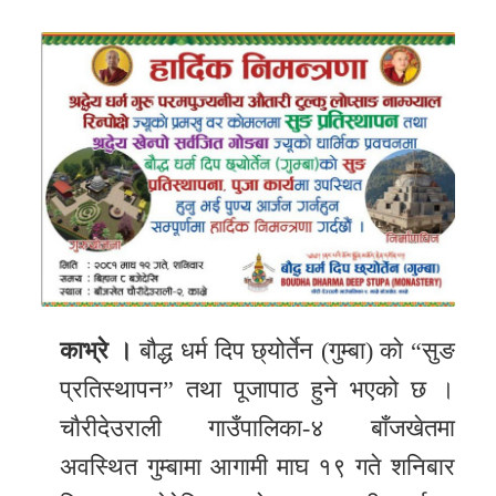
र
शैली
सूचना
प्रविधि
साहित्य
नमोबुद्ध
टिभी
English
काभ्रे ।
बौद्ध धर्म दिप छ्योर्तेन (गुम्बा) काे “सुङ
प्रतिस्थापन” तथा पूजापाठ हुने भएको छ ।
चाैरीदेउराली गाउँपालिका-४ बाँजखेतमा
अवस्थित गुम्बामा आगामी माघ १९ गते शनिबार