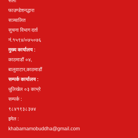
सेलो
फाउण्डेशनद्धारा
सञ्चालित
सुचना विभाग दर्ता
नं.१५९४/०७५०७६
मुख्य कार्यालय :
काठमाडौं ०४,
बालुवाटार,काठमाडौं
सम्पर्क कार्यालय :
धुलिखेल ०३ काभ्रे
सम्पर्क :
९८४१९३८३७४
इमेल :
khabarnamobuddha@gmail.com