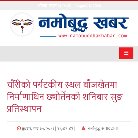
शनिबार
,
साउन
२३
,
२०८३
| August 8, 2026
गृहपृष्ठ
सङ्घीय
समाचार
☰
राजनीति
प्रवास
चौँरीको पर्यटकीय स्थल बाँजखेतमा
अर्थवाणिज्य
निर्माणाधिन छ्योर्तेनकाे शनिबार सुङ
प्रतिस्थापन
खेलकुद
अन्तराष्ट्रिय
| १६:४९:४१ |
नमोबुद्ध संवाददाता
बुधबार, माघ १७, २०८१
कला