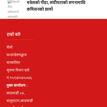
मधेसको पीडा, संघीयताको सपनामाथि
कमिसनको छायाँ
हाम्रो बारे
सेलो
फाउण्डेशनद्धारा
सञ्चालित
सुचना विभाग दर्ता
नं.१५९४/०७५०७६
मुख्य कार्यालय :
काठमाडौं ०४,
बालुवाटार,काठमाडौं