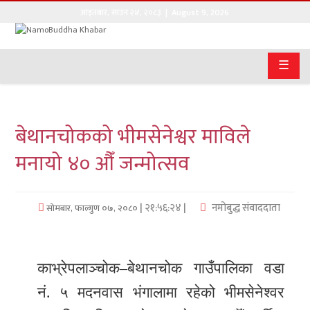
आइतबार
,
साउन
२४
,
२०८३
| August 9, 2026
गृहपृष्ठ
☰
सङ्घीय
समाचार
बेथानचोकको भीमसेनेश्वर माविले
राजनीति
मनायो ४० औँ जन्मोत्सव
प्रवास
अर्थवाणिज्य
| २१:५६:२४ |
नमोबुद्ध संवाददाता
सोमबार, फाल्गुण ०७, २०८०
खेलकुद
काभ्रेपलाञ्चोक–बेथानचोक गाउँपालिका वडा
अन्तराष्ट्रिय
नं. ५ मदनवास भंगालामा रहेको भीमसेनेश्वर
कला