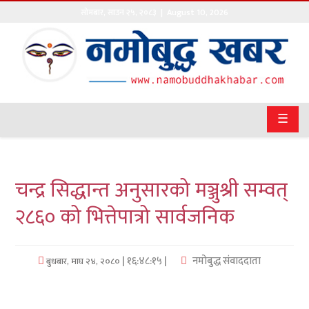
सोमबार
,
साउन
२५
,
२०८३
| August 10, 2026
गृहपृष्ठ
सङ्घीय
समाचार
☰
राजनीति
प्रवास
चन्द्र सिद्धान्त अनुसारको मञ्जुश्री सम्वत्
अर्थवाणिज्य
२८६० को भित्तेपात्रो सार्वजनिक
खेलकुद
| १६:४८:१५ |
नमोबुद्ध संवाददाता
बुधबार, माघ २४, २०८०
अन्तराष्ट्रिय
कला