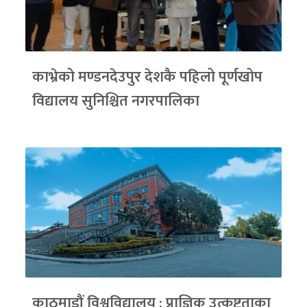
काभ्रेको मण्डनदेउपुर देशकै पहिलो पूर्णखोप
विद्यालय सुनिश्चित नगरपालिका
काठमाडौं विश्वविद्यालय : प्राज्ञिक उत्कृष्टताका