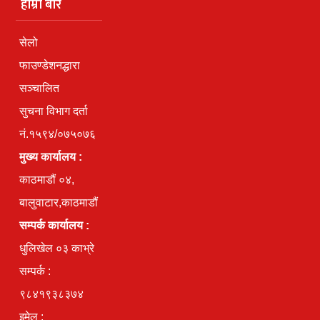
हाम्रो बारे
सेलो
फाउण्डेशनद्धारा
सञ्चालित
सुचना विभाग दर्ता
नं.१५९४/०७५०७६
मुख्य कार्यालय :
काठमाडौं ०४,
बालुवाटार,काठमाडौं
सम्पर्क कार्यालय :
धुलिखेल ०३ काभ्रे
सम्पर्क :
९८४१९३८३७४
इमेल :