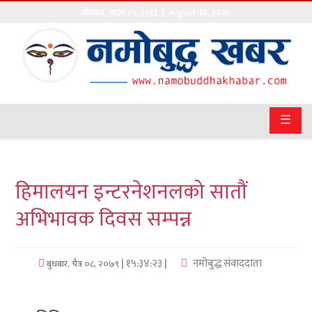
सोमबार
,
साउन
२५
,
२०८३
| August 10, 2026
गृहपृष्ठ
सङ्घीय
समाचार
☰
राजनीति
प्रवास
हिमालयन इन्टरनेशनलको सातौं
अर्थवाणिज्य
अभिभावक दिवस सम्पन्न
खेलकुद
| १५:३४:२३ |
नमोबुद्ध संवाददाता
बुधबार, चैत्र ०८, २०७९
अन्तराष्ट्रिय
कला