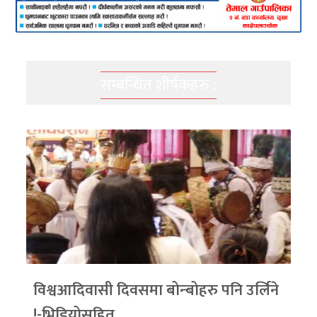
सम्बन्धित शीर्षकहरु :
विश्वआदिवासी दिवसमा बोन्बोहरु पनि उर्लिने
!-भिडियोसहित