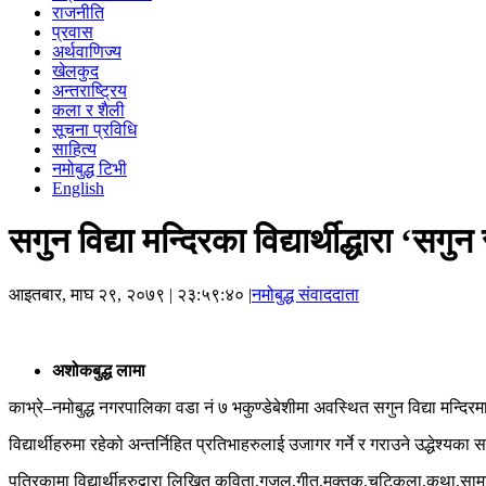
राजनीति
प्रवास
अर्थवाणिज्य
खेलकुद
अन्तराष्ट्रिय
कला र शैली
सूचना प्रविधि
साहित्य
नमोबुद्ध टिभी
English
सगुन विद्या मन्दिरका विद्यार्थीद्धारा ‘स
आइतबार, माघ २९, २०७९
| २३:५९:४० |
नमोबुद्ध संवाददाता
अशोकबुद्ध लामा
काभ्रे–नमोबुद्ध नगरपालिका वडा नं ७ भकुण्डेबेशीमा अवस्थित सगुन विद्या मन्द
विद्यार्थीहरुमा रहेको अन्तर्निहित प्रतिभाहरुलाई उजागर गर्ने र गराउने उद्धे
पत्रिकामा विद्यार्थीहरुद्वारा लिखित कविता,गजल,गीत,मुक्तक,चुट्किला,कथा,सा