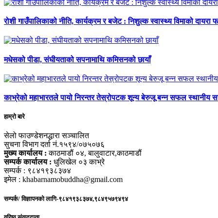
रोशी गाउँपालिकाको नीति, कार्यक्रम र बजेट : निशुल्क स्वास्थ्य विमाको दायरा फर
मधेसको पीडा, संघीयताको सपनामाथि कमिसनको छायाँ
काभ्रेको महाभारतले पायो निरन्तर तेस्रोपटक शून्य बेरुजू बन्न सफल स्थानीय 
हाम्रो बारे
सेलो फाउण्डेशनद्धारा सञ्चालित
सुचना विभाग दर्ता नं.१५९४/०७५०७६
मुख्य कार्यालय :
काठमाडौं ०४, बालुवाटार,काठमाडौं
सम्पर्क कार्यालय :
धुलिखेल ०३ काभ्रे
सम्पर्क : ९८४१९३८३७४
इमेल : khabarnamobuddha@gmail.com
सम्पर्क/ विज्ञापनको लागि-९८४१९३८३७४,९८४९५७९४९४
वरिष्ठ संवाददाता