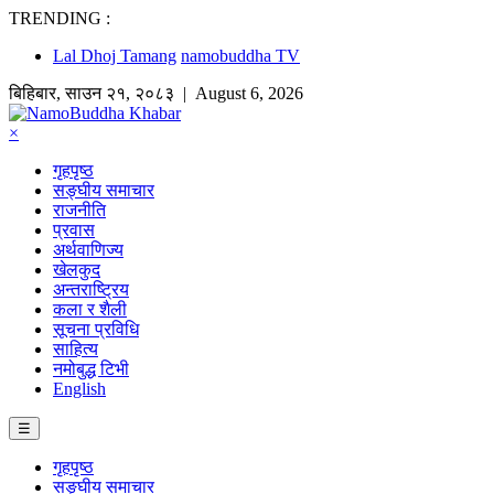
TRENDING :
Lal Dhoj Tamang
namobuddha TV
बिहिबार
,
साउन
२१
,
२०८३
| August 6, 2026
×
गृहपृष्ठ
सङ्घीय समाचार
राजनीति
प्रवास
अर्थवाणिज्य
खेलकुद
अन्तराष्ट्रिय
कला र शैली
सूचना प्रविधि
साहित्य
नमोबुद्ध टिभी
English
☰
गृहपृष्ठ
सङ्घीय समाचार