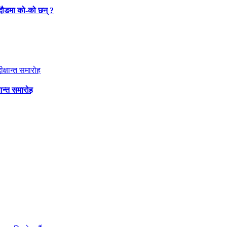
 दौडमा को‐को छन् ?
षान्त समारोह