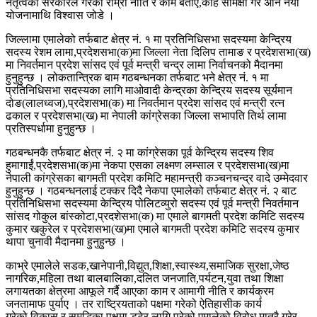
नेतृत्वको सरकारले गरेको राम्रा नीति र काम बताए,केहि समिक्षा गरे अनि नयाँ
योजनामाथि विश्वास जोडे ।
जिल्लामा एमालेको तर्फबाट क्षेत्र नं. १ मा प्रतिनिधिसभा सदस्यमा केन्द्रिय
सदस्य रेशम लामा,प्रदेशसभा(क)मा जिल्ला नेता दिलिप तामाङ र प्रदेशसभा(ख)
मा निवर्तमान प्रदेश सांसद एवं पूर्व मन्त्री चन्द्र लामा निर्वाचनको मैदानमा
हुनुहुन्छ । लोकतान्त्रिक बाम गठबन्धनका तर्फबाट भने क्षेत्र नं. १ मा
प्रतिनिधिसभा सदस्यका लागि माओवादी केन्द्रका केन्द्रिय सदस्य सूर्यमान
दोङ(लालध्वज),प्रदेशसभा(क) मा निवर्तमान प्रदेश सांसद एवं मन्त्री रत्न
ढकाल र प्रदेशसभा(ख) मा नेपाली कांग्रेसका जिल्ला सभापति तिर्थ लामा
प्रतिस्पर्धामा हुनुहुन्छ ।
गठबन्धनकै तर्फबाट क्षेत्र नं. २ मा कांग्रेसका पूर्व केन्द्रिय सदस्य शिव
हुमागाईं,प्रदेशसभा(क)मा नेकपा एसका लक्ष्मण लम्साल र प्रदेशसभा(ख)मा
नेपाली कांग्रेसका बागमती प्रदेश कमिटि महामन्त्री कञ्चनचन्द्र वादे उम्मेदवार
हुनुहुन्छ । गठबन्धनलाई टक्कर दिदै नेकपा एमालेको तर्फबाट क्षेत्र नं. २ बाट
प्रतिनिधिसभा सदस्यमा केन्द्रिय पोलिटव्युरो सदस्य एवं पूर्व मन्त्री निवर्तमान
सांसद गोकुल बांस्कोटा,प्रदशेसभा(क) मा एमाले बागमती प्रदेश कमिटि सदस्य
कुमार खकुरेल र प्रदेशसभा(ख)मा एमाले बागमती प्रदेश कमिटि सदस्य कुमार
थापा चुनावी मैदानमा हुनुहुन्छ ।
काभ्रे एमालेले सडक,खानेपानी,विद्युत,शिक्षा,स्वास्थ्य,समाजिक सुरक्षा,जेष्ठ
नागरिक,महिला तथा बालबालिका,दलित जनजाति,पर्यटन,युवा तथा शिक्षा
लगायतका क्षेत्रमा आफूले गर्दै आएका काम र आमागी नीति र कार्यक्रम
जनतामाफ पुर्याए । तर राष्ट्रियताको पक्षमा गरेको ऐतिहासीक कार्य
गरेको,विकास र समृद्धिका पक्षमा डटेर लागि परेको एमालेको विरोध मात्रै गरेर