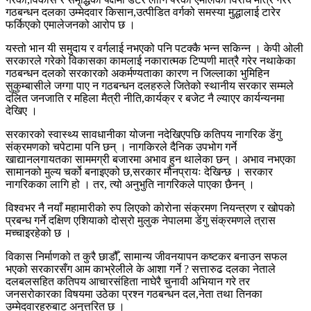
गठबन्धन दलका उम्मेदवार किसान,उत्पीडित वर्गको समस्या मुद्धालाई टारेर
फर्किएको एमालेजनको आरोप छ ।
यस्तो भान यी समुदाय र वर्गलाई नभएको पनि पटक्कै भन्न सकिन्न । केपी ओली
सरकारले गरेको विकासका कामलाई नकारात्मक टिप्पणी मात्रै गरेर नथाकेका
गठबन्धन दलको सरकारको अकर्मण्यताका कारण न जिल्लाका भुमिहिन
सुकुम्बासीले जग्गा पाए न गठबन्धन दलहरुले जितेको स्थानीय सरकार सम्मले
दलित जनजाति र महिला मैत्री नीति,कार्यक्र र बजेट नै ल्याएर कार्यन्यनमा
देखिए ।
सरकारको स्वास्थ्य सावधानीका योजना नदेखिएपछि कतिपय नागरिक डेंगु
संक्रमणको चपेटामा पनि छन् । नागकिरले दैनिक उपभोग गर्ने
खाद्यानलगायतका साममग्री बजारमा अभाव हुन थालेका छन् । अभाव नभएका
सामानको मुल्य चर्को बनाइएको छ,सरकार मौनप्रायः देखिन्छ । सरकार
नागरिकका लागि हो । तर, त्यो अनुभुति नागरिकले पाएका छैनन् ।
विश्वभर नै नयाँ महामारीको रुप लिएको कोरोना संक्रमण नियन्त्रण र खोपको
प्रबन्ध गर्ने दक्षिण एशियाको दोस्रो मुलुक नेपालमा डेंगु संक्रमणले त्रास
मच्चाइरहेको छ ।
विकास निर्माणको त कुरै छाडौँ, सामान्य जीवनयापन कष्टकर बनाउन सफल
भएको सरकारसँग आम काभ्रेलीले के आशा गर्ने ? सत्तारुढ दलका नेताले
दलबलसहित कतिपय आचारसंहिता नाघेरै चुनावी अभियान गरे तर
जनसरोकारका विषयमा उठेका प्रश्न गठबन्धन दल,नेता तथा तिनका
उम्मेदवारहरुबाट अनुत्तरित छ ।