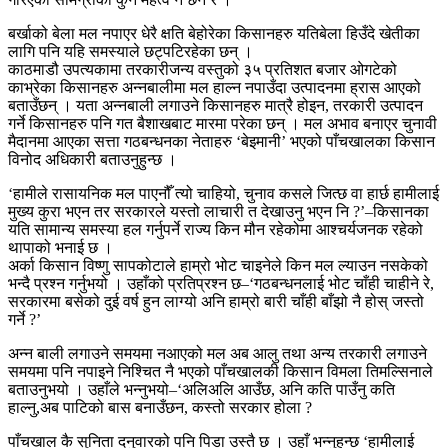
बर्खाको बेला मल नपाएर धेरै क्षति बेहोरेका किसानहरु यतिबेला हिउँदे खेतीका
लागि पनि यहि समस्याले छट्पटिरहेका छन् ।
काठमाडौ उपत्यकामा तरकारीजन्य वस्तुको ३५ प्रतिशत बजार ओगटेको
काभ्रेका किसानहरु अन्नबालीमा मल हाल्न नपाउँदा उत्पादनमा ह्रास आएको
बताउँछन् । यता अन्नबाली लगाउने किसानहरु मात्रै होइन, तरकारी उत्पादन
गर्ने किसानहरु पनि गत बैशाखबाट मारमा परेका छन् । मल अभाव बनाएर चुनावी
मैदानमा आएका सत्ता गठबन्धनका नेताहरु ‘बेइमानी’ भएको पाँचखालका किसान
विनोद अधिकारी बताउनुहुन्छ ।
‘हामीले रासायनिक मल पाएनौँ त्यो चाहियो, चुनाव कसले जित्छ वा हार्छ हामीलाई
मुख्य कुरा भएन तर सरकारले यस्तो लाचारी त देखाउनु भएन नि ?’–किसानका
यति सामान्य समस्या हल गर्नुपर्ने राज्य किन मौन रहेकोमा आश्चर्यजनक रहेको
थापाको भनाई छ ।
अर्का किसान विष्णु सापकोटाले हाम्रो भोट चाइनेले किन मल ल्याउन नसकेको
भन्दै प्रश्न गर्नुभयो । उहाँको प्रतिप्रश्न छ–‘गठबन्धनलाई भोट चाँही चाहीने रे,
सरकारमा बसेको दुई वर्ष हुन लाग्यो अनि हाम्रो बारी चाँही बाँझो नै होस् जस्तो
गर्ने ?’
अन्न बाली लगाउने समयमा नआएको मल अब आलु तथा अन्य तरकारी लगाउने
समयमा पनि नपाइने निश्चित नै भएको पाँचखालकी किसान विमला तिमल्सिनाले
बताउनुभयो । उहाँले भन्नुभयो–‘अलिअलि आउँछ, अनि कति पाउँनु कति
हाल्नु,अब पाटिको बास बनाउँछन, कस्तो सरकार होला ?
पाँचखाल कै सुनिता दनुवारको पनि पिडा उस्तै छ । उहाँ भन्नुहुन्छ ‘हामीलाई