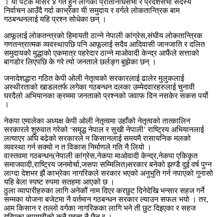
। यो पटक मंसिर ४ गते हुन लागेको प्रतिनिधिसभा र प्रदेशसभा सदस्य
निर्वाचन आउँदै गर्दा काभ्रेका यी समुदाय र वर्गले लोकतान्त्रिक बाम
गठबन्धनलाई यहि प्रश्न सोधेका छन् ।
आफूलाई लोकतन्त्रको हिमायती ठान्ने नेपाली कांग्रेस,संघीय लोकतान्त्रिक
गणतन्त्रात्मक व्यवस्थापछि पनि आफूलाई सदैव आदिवासी जानजाति र दलित
समुदायको मुद्धाको एकमात्र पहरेदार ठान्ने माओवादी केन्द्र आफैंले सत्ताको
बागडोर लिएपछि के गरे त्यो जनताले छर्लङ्ग बुझेका छन् ।
जनादेशद्धारा गठित केपी ओली नेतृत्वको सरकारलाई ढालेर मुलुकलाई
अस्थीरताको खाडलतर्फ लगेका गठबन्धन दलका उम्मेदवारहरुलाई चुनावी
घरदैलो अभियानका क्रममा जनताको प्रश्नको जवाफ दिन नसकेर सकस पर्यो
।
नेकपा एमालेका अध्यक्ष केपी ओली नेतृत्वमा उहाँको नेतृत्वको तात्कालिन
सरकारले शुरुवात गरेको ‘समृद्ध नेपाल र सुखी नेपाली’ राष्ट्रिय अभियानलाई
लत्याएर अघि बढेको सरकारले न किसानलाई समयमै रासायनिक मलको
व्यवस्था गर्न सक्यो न त विकास निर्माणले गति नै लियो ।
वास्तवमा गठबन्धन(नेपाली कांग्रेस,नेकपा माओवादी केन्द्र,नेकपा एकिकृत
समाजवादी,राष्ट्रिय जनमोर्चा,जसपा सम्मिलित)सरकार बनेको झण्डै दुई वर्ष पुग्न
लाग्दा देशभर झैं काभ्रेका नागरिकले सरकार भएको अनुभुति गर्न नपाएको गुनासो
यहि बेला स्पष्ट रुपमा सतहमा आएको छ ।
ठुला व्यापारीहरुका लागि अनेकौं नाम दिएर करछुट दिनेदेखि भन्सार सहज गर्ने
सम्मका योजना बजेटमा नै वर्तमान गठबन्धन सरकार ल्याउन सफल भयो । तर,
आम किसान र तल्लो वर्गका नागरिकका लागि भने ती छुट दिइएका र सहज
गरिएका सामग्रीको कुनै महत्व नै छैन र ।