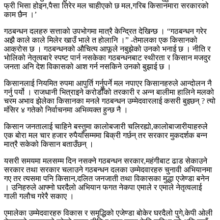
फ्री भिसा होइन,पैसा तिरेर मल चाहीएको छ मल,गरिब किसानमारा सरकारको
काम छैन ।’
गठबन्धन दलहरु सत्ताको उपभोगमा मात्रै केन्द्रित देखिन्छ । “गठबन्धन गरेर
अझै काले काले मिलेर खाउँ भाले त होलानि ।” -तेमालका एक किसानको
आक्रोस छ । गठबन्धनको औचित्य आफूले नबुझेको उनको भनाई छ । नीति र
भोलिको नेतृत्वबारे स्पष्ट पार्न नसकेका गठबन्धनबाट स्थीरता र किसान मजदुर
जनता अनि देश विकासको आश गर्न नसकिने उनको बुझाई छ ।
किसानलाई नियमित रुपमा आपुर्ति गर्नुपर्ने मल नपाएर किसानहरुले आन्दोलन नै
गर्नु पर्यो । राजधानी भित्राइने करोडौँको तरकारी र अन्न बालीमा हालिने मलको
चरम अभाव झेलेका किसानका मनले गठबन्धन उम्मेदवारलाई कसरी बुझ्छन् ? त्यो
मंसिर ४ गतेको निर्वाचनमा अभिव्यक्त हुन्छ नै ।
किसान जनतालाई चाहिने बस्तुमा कालोबजारी चलिरह्यो,कालोबाजारीयाहरुले
एक बोरा मल चार हजार रुपैयाँसम्ममा बिक्री गर्छन् तर सरकार मुकदर्शक बन्न
मात्रै सकेको किसान बताउँछन् ।
यसरी समयमा मलसम्म दिन नसक्ने गठबन्धन सरकार,महंगीबाट ढाड सेकाउने
सरकार तथा सरकार चलाउने गठबन्धन दलका उम्मेदवारहरु चुनावी अभियानमा
गए तर त्यसमा पनि किसान,दलित जनजाती तथा विकासका मुद्धा एजेण्डा बनेन
। उनिहरुले आफ्नो घरदैलो अभियान फगत नेकपा एमाले र एमाले नेतृत्वलाई
गाली गलौच गरेरै सकाए ।
एमालेका उम्मेदवारहरु विकास र समृद्धिको एजेण्डा बोकेर घरदैलो पुगे,केपी ओली