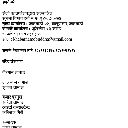
हाम्रो बारे
सेलो फाउण्डेशनद्धारा सञ्चालित
सुचना विभाग दर्ता नं.१५९४/०७५०७६
मुख्य कार्यालय :
काठमाडौं ०४, बालुवाटार,काठमाडौं
सम्पर्क कार्यालय :
धुलिखेल ०३ काभ्रे
सम्पर्क : ९८४१९३८३७४
इमेल : khabarnamobuddha@gmail.com
सम्पर्क/ विज्ञापनको लागि-९८४१९३८३७४,९८४९५७९४९४
वरिष्ठ संवाददाता
वीरमान तामाङ
लालध्वज तामाङ
सृजना तामाङ
बजार प्रमुख
सरिता तामाङ
आइटी कन्सल्टेन्ट
कबिराज गिरी
सम्पादक
जगत तामाङ