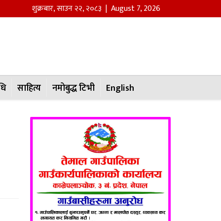
शुक्रबार
,
साउन
२२
,
२०८३
| August 7, 2026
धि
साहित्य
नमोबुद्ध टिभी
English