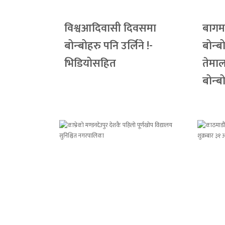
विश्वआदिवासी दिवसमा
बागमत
बोन्बोहरु पनि उर्लिने !-
बोन्ब
भिडियोसहित
तेमा
बोन्ब