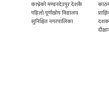
काभ्रेको मण्डनदेउपुर देशकै
काठमा
पहिलो पूर्णखोप विद्यालय
प्राज्
सुनिश्चित नगरपालिका
दशक,
दीक्ष