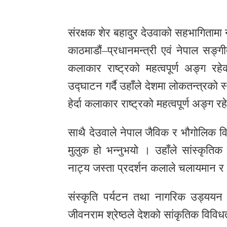
र
शैली
संरक्षक शेर बहादुर देउवाको सहभागितामा न
काठमाडौं–प्रधानमन्त्री एवं नेपाल सङ्गी
सूचना
कलाकार राष्ट्रको महत्वपूर्ण अङ्ग र
प्रविधि
उद्घाटन गर्दै उहाँले देशमा लोकतन्त्रको 
साहित्य
हेर्दा कलाकार राष्ट्रको महत्वपूर्ण अङ्ग 
नमोबुद्ध
साथै देउवाले नेपाल जैविक र भौगोलिक विशि
टिभी
मुलुक हो भन्नुभयो । उहाँले सांस्कृति
English
नाट्य जस्ता प्रदर्शन कलाले चलायमान र
संस्कृति पर्यटन तथा नागरिक उड्ययन मन
जीवनराम श्रेष्ठले देशको सांकृतिक विविध