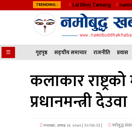
Lal Dhoj Tamang
namo
TRENDING :
गृहपृष्ठ
सङ्घीय
समाचार
☰
गृहपृष्ठ
सङ्घीय समाचार
राजनीति
प्रवास
राजनीति
कलाकार राष्ट्रको मह
प्रवास
अर्थवाणिज्य
प्रधानमन्त्री देउवा
खेलकुद
अन्तराष्ट्रिय
| २०:५७:२३ |
नमोबुद्ध संव
मंगलबार, आषाढ २१, २०७९
कला