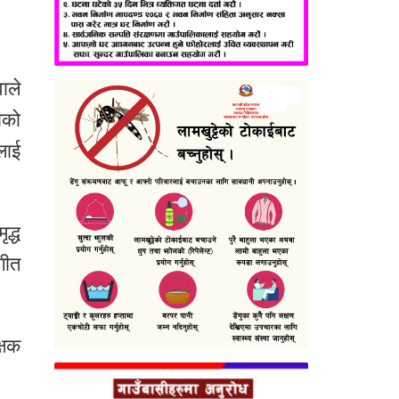
ाले
ाको
लाई
द्ध
गीत
्षक