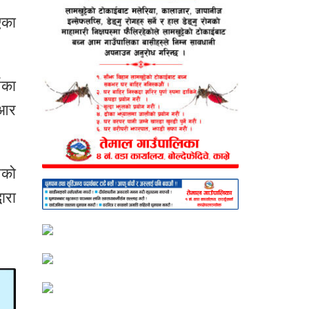
एका
नका
िआर
नको
ारा