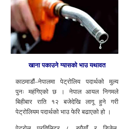
र
शैली
सूचना
प्रविधि
साहित्य
खाना पकाउने ग्यासको भाउ यथावत
नमोबुद्ध
टिभी
काठमाडौं–नेपालमा पेट्रोलिय पदार्थको मुल्य
English
पुनः महंगिएको छ । नेपाल आयल निगमले
बिहीबार राति १२ बजेदेखि लागू हुने गरी
पेट्रोलियम पदार्थको भाउ फेरि बढाएको हो ।
पेट्रोल प्रतिलिटर ८ रुपैयाँ र डिजेल,