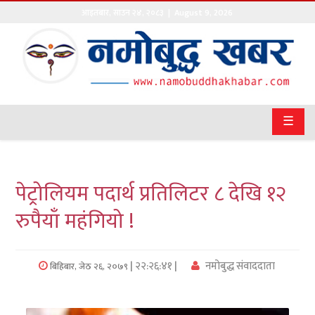
आइतबार
,
साउन
२४
,
२०८३
| August 9, 2026
गृहपृष्ठ
सङ्घीय
समाचार
☰
राजनीति
प्रवास
पेट्रोलियम पदार्थ प्रतिलिटर ८ देखि १२
अर्थवाणिज्य
रुपैयाँ महंगियो !
खेलकुद
| २२:२६:४१ |
नमोबुद्ध संवाददाता
बिहिबार, जेठ २६, २०७९
अन्तराष्ट्रिय
कला