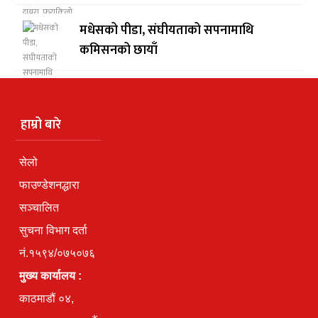
मधेसको पीडा, संघीयताको सपनामाथि
कमिसनको छायाँ
हाम्रो बारे
सेलो
फाउण्डेशनद्धारा
सञ्चालित
सुचना विभाग दर्ता
नं.१५९४/०७५०७६
मुख्य कार्यालय :
काठमाडौं ०४,