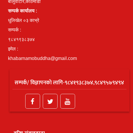
बालुवाटार,काठमाडौं
सम्पर्क कार्यालय :
धुलिखेल ०३ काभ्रे
सम्पर्क :
९८४१९३८३७४
इमेल :
khabarnamobuddha@gmail.com
सम्पर्क/ विज्ञापनको लागि-९८४१९३८३७४,९८४९५७९४९४