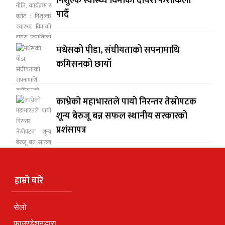
निशुल्क स्वास्थ्य विमाको दायरा फराकिलो
पार्दै
मधेसको पीडा, संघीयताको सपनामाथि
कमिसनको छायाँ
काभ्रेको महाभारतले पायो निरन्तर तेस्रोपटक
शून्य बेरुजू बन्न सफल स्थानीय सरकारको
प्रशंसापत्र
हाम्रो बारे
सेलो
फाउण्डेशनद्धारा