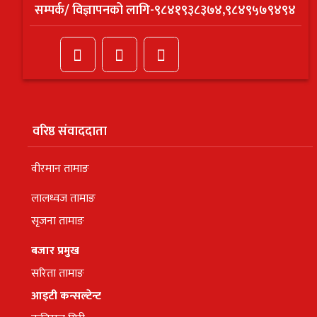
सम्पर्क/ विज्ञापनको लागि-९८४१९३८३७४,९८४९५७९४९४
वरिष्ठ संवाददाता
वीरमान तामाङ
लालध्वज तामाङ
सृजना तामाङ
बजार प्रमुख
सरिता तामाङ
आइटी कन्सल्टेन्ट