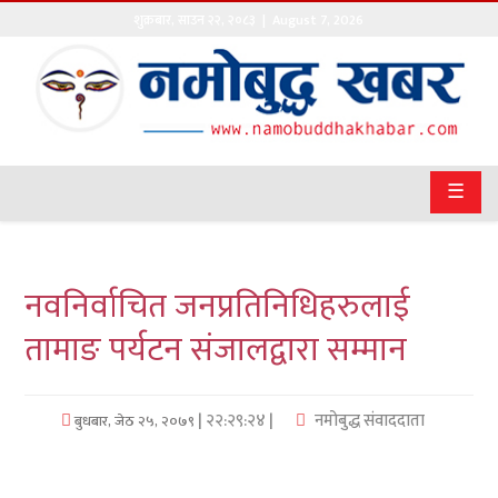
शुक्रबार
,
साउन
२२
,
२०८३
| August 7, 2026
गृहपृष्ठ
सङ्घीय
समाचार
☰
राजनीति
प्रवास
नवनिर्वाचित जनप्रतिनिधिहरुलाई
अर्थवाणिज्य
तामाङ पर्यटन संजालद्वारा सम्मान
खेलकुद
| २२:२९:२४ |
नमोबुद्ध संवाददाता
बुधबार, जेठ २५, २०७९
अन्तराष्ट्रिय
कला