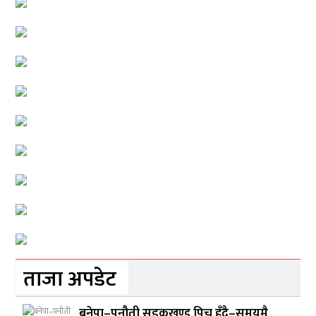
ताजा अपडेट
बनेपा–पनौती सडकखण्ड पिच हुँदै–समयमै