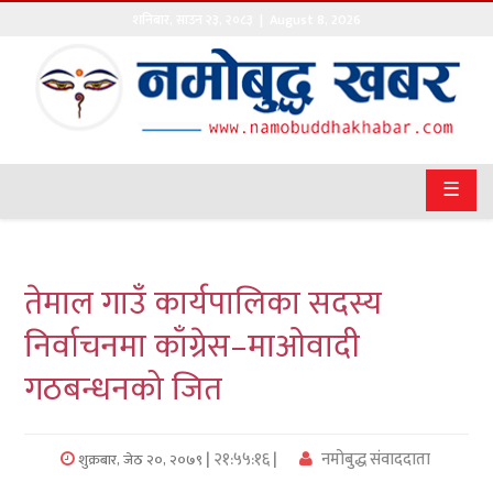
शनिबार
,
साउन
२३
,
२०८३
| August 8, 2026
गृहपृष्ठ
सङ्घीय
समाचार
☰
राजनीति
प्रवास
तेमाल गाउँ कार्यपालिका सदस्य
अर्थवाणिज्य
निर्वाचनमा काँग्रेस–माओवादी
गठबन्धनको जित
खेलकुद
अन्तराष्ट्रिय
| २१:५५:१६ |
नमोबुद्ध संवाददाता
शुक्रबार, जेठ २०, २०७९
कला