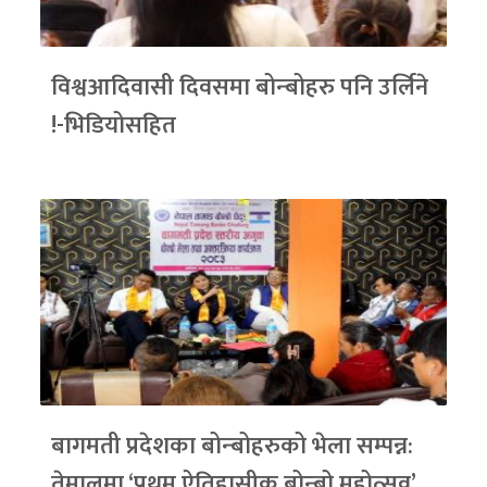
विश्वआदिवासी दिवसमा बोन्बोहरु पनि उर्लिने
!-भिडियोसहित
बागमती प्रदेशका बोन्बोहरुको भेला सम्पन्न:
तेमालमा ‘प्रथम ऐतिहासीक बोन्बो महोत्सव’