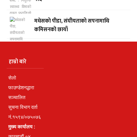
मधेसको पीडा, संघीयताको सपनामाथि
कमिसनको छायाँ
हाम्रो बारे
सेलो
फाउण्डेशनद्धारा
सञ्चालित
सुचना विभाग दर्ता
नं.१५९४/०७५०७६
मुख्य कार्यालय :
काठमाडौं ०४,