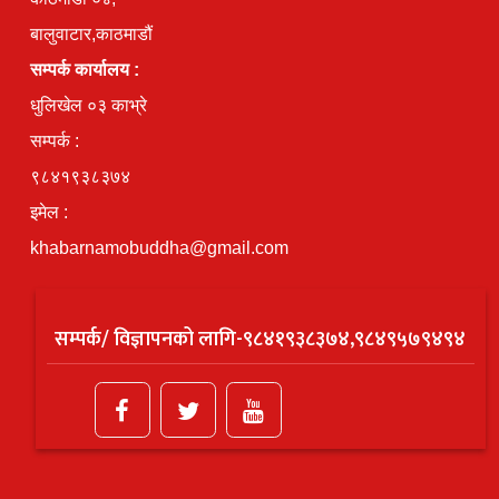
बालुवाटार,काठमाडौं
सम्पर्क कार्यालय :
धुलिखेल ०३ काभ्रे
सम्पर्क :
९८४१९३८३७४
इमेल :
khabarnamobuddha@gmail.com
सम्पर्क/ विज्ञापनको लागि-९८४१९३८३७४,९८४९५७९४९४