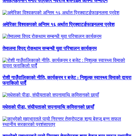
असहायहरुसँग मनाए पत्रकार नवराज बजगाईले आफ्नो जन्मदिन
अमेरिका विश्वकपको अन्तिम १६ अर्थात प्रिक्वाटर्डफाइनलमा प्रवेश
तेमालमा विपद् रोकथाम सम्बन्धी युवा परिचालन कार्यक्रम
रोशी गाउँपालिकाको नीति, कार्यक्रम र बजेट : निशुल्क स्वास्थ्य विमाको दायरा
फराकिलो पार्दै
मधेसको पीडा, संघीयताको सपनामाथि कमिसनको छायाँ