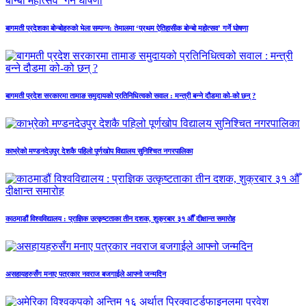
बागमती प्रदेशका बोन्बोहरुको भेला सम्पन्न: तेमालमा ‘प्रथम ऐतिहासीक बोन्बो महोत्सव’ गर्ने घोषणा
बागमती प्रदेश सरकारमा तामाङ समुदायको प्रतिनिधित्वको सवाल : मन्त्री बन्ने दौडमा को‐को छन् ?
काभ्रेको मण्डनदेउपुर देशकै पहिलो पूर्णखोप विद्यालय सुनिश्चित नगरपालिका
काठमाडौं विश्वविद्यालय : प्राज्ञिक उत्कृष्टताका तीन दशक, शुक्रबार ३१ औँ दीक्षान्त समारोह
असहायहरुसँग मनाए पत्रकार नवराज बजगाईले आफ्नो जन्मदिन