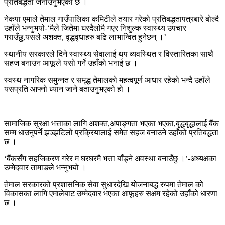
प्रतिबद्धता जनाउनुभएको छ ।
नेकपा एमाले तेमाल गाउँपालिका कमिटीले तयार गरेको प्रतिबद्धतापत्रबारे बोल्दै
उहाँले भन्नुभयो-‘मैले जितेमा घरदैलोमै गएर निशुल्क स्वास्थ्य उपचार
गराउँछु,यसले अशक्त, वृद्धवृधाहरु बढि लाभान्वित हुनेछन् ।’
स्थानीय सरकारले दिने स्वास्थ्य सेवालाई थप व्यवस्थित र विस्तारितका साथै
सहज बनाउन आफूले यसो गर्ने उहाँको भनाई छ ।
स्वस्थ नागरिक समुन्नत र समृद्ध तेमालको महत्वपूर्ण आधार रहेको भन्दै उहाँले
यसप्रति आफ्नो ध्यान जाने बताउनुभएको हो ।
सामाजिक सुरक्षा भत्ताका लागि अशक्त,अपाङ्गता भएका भएका,बृद्धबृद्धालाई बैंक
सम्म धाउनुपर्ने झञ्झटिलो प्रक्रियालाई समेत सहज बनाउने उहाँको प्रतिबद्धता
छ ।
‘बैंकसँग सहजिकरण गरेर म घरघरमै भत्ता बाँड्ने अवस्था बनाउँछु ।’-अध्यक्षका
उम्मेदवार तामाङले भन्नुभयो ।
तेमाल सरकारको प्रशासनिक सेवा सुधारदेखि योजनाबद्ध रुपमा तेमाल को
विकासका लागि एमालेबाट उम्मेदवार भएका आफूहरु सक्षम रहेको उहाँको धारणा
छ ।