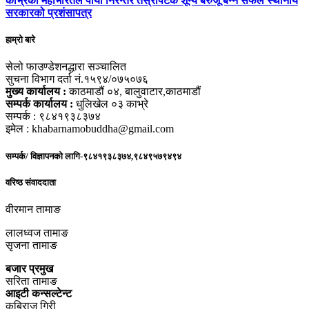
काभ्रेको महाभारतले पायो निरन्तर तेस्रोपटक शून्य बेरुजू बन्न सफल स्थानीय
सरकारको प्रशंसापत्र
हाम्रो बारे
सेलो फाउण्डेशनद्धारा सञ्चालित
सुचना विभाग दर्ता नं.१५९४/०७५०७६
मुख्य कार्यालय :
काठमाडौं ०४, बालुवाटार,काठमाडौं
सम्पर्क कार्यालय :
धुलिखेल ०३ काभ्रे
सम्पर्क : ९८४१९३८३७४
इमेल : khabarnamobuddha@gmail.com
सम्पर्क/ विज्ञापनको लागि-९८४१९३८३७४,९८४९५७९४९४
वरिष्ठ संवाददाता
वीरमान तामाङ
लालध्वज तामाङ
सृजना तामाङ
बजार प्रमुख
सरिता तामाङ
आइटी कन्सल्टेन्ट
कबिराज गिरी