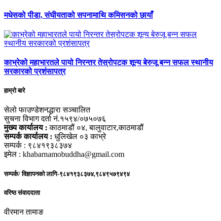
मधेसको पीडा, संघीयताको सपनामाथि कमिसनको छायाँ
काभ्रेको महाभारतले पायो निरन्तर तेस्रोपटक शून्य बेरुजू बन्न सफल स्थानीय
सरकारको प्रशंसापत्र
हाम्रो बारे
सेलो फाउण्डेशनद्धारा सञ्चालित
सुचना विभाग दर्ता नं.१५९४/०७५०७६
मुख्य कार्यालय :
काठमाडौं ०४, बालुवाटार,काठमाडौं
सम्पर्क कार्यालय :
धुलिखेल ०३ काभ्रे
सम्पर्क : ९८४१९३८३७४
इमेल : khabarnamobuddha@gmail.com
सम्पर्क/ विज्ञापनको लागि-९८४१९३८३७४,९८४९५७९४९४
वरिष्ठ संवाददाता
वीरमान तामाङ