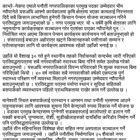
काभ्रे–नेकपा एमाले पनौती नगरपालिकाका प्रमुख पदका उम्मेदवार भीम
न्यौपानेले यसअघि आफ्नो कार्यकालमा कृषि क्षेत्रमा भएका कामलाई निरन्तरता
दिदै सबै किसान लाभान्वित हुनेगरी किसान पेन्सन योजना सञ्चालन गरिने
प्रतिवद्धता जनाउनुभएको छ । नगर प्रमुख भएर यो ५ वर्षमै कृषि क्षेत्रका लागि
नमुनायोग्य कार्यक्रमहरु सञ्चालन गरेर प्रशंसा पाएका न्यौपानेले पुन ः
निर्वाचित भएर आएमा किसान पेन्सन कार्यक्रम कार्यन्वयन गर्ने बताउनुभएको हो
। संसारलाई बचाउन अहोरात्र खट्ने किसानहरुको पसीनाको सम्मान र
प्रोत्साहनका लागि यो कार्यक्रम आवश्यक रहेको उहाँको भनाई छ ।
उहाँले यो वैशाख ३० गते हुने स्थानीय तहको निर्वाचनको सन्दर्भमा जारी गरिएको
प्रतिवद्धतापत्रमा सबै नगरवासीको स्वास्थ्य बिमा गरिने समेत उल्लेख गरेको
बताउनुभयो । यसअघि नगरपालिकाले विपन्न परिवारको निःशुल्क स्वास्थ्य बिमा
गरिदिएको थियो । ४० वर्ष नाघेका सबै नगरवासीको वर्षको एकपटक पुर्ण
स्वास्थ्य परिक्षण गर्ने व्यवस्था मिलाउने नगरप्रमुखका उम्मेदवार न्यौपानेले
बताउनुभएको छ । प्रतिवद्धता पत्रमा पर्याप्त स्थान र सुविधा सहितको
बसपार्कको व्यवस्थापन पहिलो प्राथमिकतामा राखेर काम गर्ने उल्लेख छ ।
मानेश्वरी स्थित बसपार्कलाई प्रस्थान र आगमन तथा पनौती भ्रमणमा आउने
पाहुनाहरुका लागि आवश्यक सुचना दिने केन्द्रको रुपमा विकास गर्ने योजना छ
। वडाका प्रमुख केन्द्रसम्म पुग्नेगरी सडकहरुलाई कालोपत्रे वा ढलान गरी
पक्की बनाउने, पुण्यमाता, रोशी, सुडीखोलाहरुको दायाँबाँया करिडोर निर्माण गर्ने
पनि प्रतिवद्धतापत्रमा उल्लेख छ ।
उहाँले तीन महिनाभित्र विशेषज्ञ सेवा सहित नगर अस्पताल सञ्चालन गर्ने
प्रतिवद्धता जनाउनुभयो । उहाँले पनौतीमा निर्माणाधिन २५ शैयाको नगर
अस्पताल आवश्यक जनशक्ति, औषधि, यन्त्र, उपकरण, प्रयोगशाला तथा