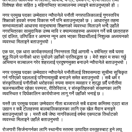
विशेषज्ञ सेवा सहित ३ महिनाभित्र सञ्चालनमा ल्याइने बताउनुभएको हो ।
नगर प्रमुख पदका उम्मेदवार न्यौपानेले पनौती नगरपालिकालाई गुणस्तरिय
शिक्षाको हवको रुपमा विकास गर्ने पनि बताउनुभएको छ । आधारभुत तहमा
सम्भाव्यताको आधारमा मातृभाषामा शिक्षणको व्यवस्था मिलाउने भन्दै उहाँले
नगरभित्रका सामुदायिक उच्च मावि र क्याम्पसहरुमा अध्ययन गर्ने सबै छात्राहरु
एवं दलित, उत्पिडित र अत्यन्त न्युन आय भएका विद्यार्थीलाई निशुल्क अध्ययनको
व्यवस्था मिलाइने बताउनुभयो ।
एक घर, एक धारा कार्यक्रमलाई निरन्तरता दिई आगामी ५ वर्षभित्र सबै घरमा
शुद्ध पिउने पानीको धारा पुर्याउने उहाँको प्रतिवद्धता छ । मेरो शहर म सफा गर्छु
अभियान सञ्चालन गरेर शहरलाई प्रदुषणमुक्त बनाउने न्यौपानेले बताउनुभयो ।
नगर प्रमुख पदका उम्मेदवार न्यौपानेले पनौतीलाई विश्वसम्पदा सुचीमा सुचिकृत
गर्न गरिएको पहललाई परिणामामुखी बनाउने समेत बताउनुभयो । सबै धर्म र
संस्कृतिलाई पनौतीको धरोहरका रुपमा समान व्यवहार र श्रद्धा गर्र्दै पनौतीमा
चलनचल्तीमा रहेका परम्परा, रीतिरिवाज, र संस्कृतिहरुको संरक्षणका लागि
व्यवस्थित र दिर्घकालिन कार्ययोजना लागु गर्ने उहाँको भनाई छ ।
यस्तै उप प्रमु्ख पदका उम्मेदवार गीता बञ्जाराले सबै वडामा कम्तिमा एउटा बाल
उद्यान र सबै टोलहरुमा बालबालिकाहरुका लागि एक खेल मैदान बनाइने
बताउनुभएको छ । यस्तै सबै जेष्ठ नागरिकलाई वर्षमा एकपटक तिर्थाटको
व्यवस्था मिलाइने उहाँले बताउनुभयो ।
रोजगारी सिर्जनागर्नका लागि स्थानीय स्तरमा उत्पादित वस्तुहरुबाट हुने लघु