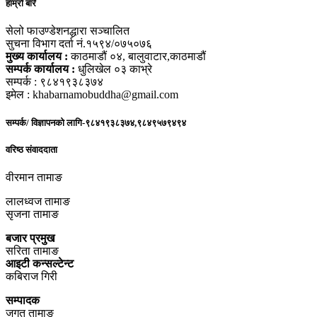
हाम्रो बारे
सेलो फाउण्डेशनद्धारा सञ्चालित
सुचना विभाग दर्ता नं.१५९४/०७५०७६
मुख्य कार्यालय :
काठमाडौं ०४, बालुवाटार,काठमाडौं
सम्पर्क कार्यालय :
धुलिखेल ०३ काभ्रे
सम्पर्क : ९८४१९३८३७४
इमेल : khabarnamobuddha@gmail.com
सम्पर्क/ विज्ञापनको लागि-९८४१९३८३७४,९८४९५७९४९४
वरिष्ठ संवाददाता
वीरमान तामाङ
लालध्वज तामाङ
सृजना तामाङ
बजार प्रमुख
सरिता तामाङ
आइटी कन्सल्टेन्ट
कबिराज गिरी
सम्पादक
जगत तामाङ