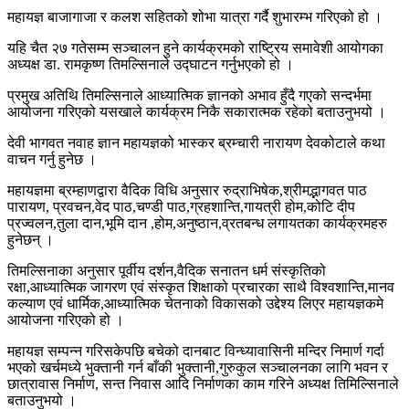
महायज्ञ बाजागाजा र कलश सहितको शोभा यात्रा गर्दै शुभारम्भ गरिएको हो ।
यहि चैत २७ गतेसम्म सञ्चालन हुने कार्यक्रमको राष्ट्रिय समावेशी आयोगका
अध्यक्ष डा. रामकृष्ण तिमल्सिनाले उद्घाटन गर्नुभएको हो ।
प्रमुख अतिथि तिमल्सिनाले आध्यात्मिक ज्ञानको अभाव हुँदै गएको सन्दर्भमा
आयोजना गरिएको यसखाले कार्यक्रम निकै सकारात्मक रहेको बताउनुभयो ।
देवी भागवत नवाह ज्ञान महायज्ञको भास्कर ब्रम्चारी नारायण देवकोटाले कथा
वाचन गर्नु हुनेछ ।
महायज्ञमा ब्रम्हाणद्वारा वैदिक विधि अनुसार रुद्राभिषेक,श्रीमद्भागवत पाठ
पारायण, प्रवचन,वेद पाठ,चण्डी पाठ,ग्रहशान्ति,गायत्री होम,कोटि दीप
प्रज्वलन,तुला दान,भूमि दान ,होम,अनुष्ठान,व्रतबन्ध लगायतका कार्यक्रमहरु
हुनेछन् ।
तिमल्सिनाका अनुसार पूर्वीय दर्शन,वैदिक सनातन धर्म संस्कृतिको
रक्षा,आध्यात्मिक जागरण एवं संस्कृत शिक्षाको प्रचारका साथै विश्वशान्ति,मानव
कल्याण एवं धार्मिक,आध्यात्मिक चेतनाको विकासको उद्देश्य लिएर महायज्ञकमे
आयोजना गरिएको हो ।
महायज्ञ सम्पन्न गरिसकेपछि बचेको दानबाट विन्ध्यावासिनी मन्दिर निमार्ण गर्दा
भएको खर्चमध्ये भुक्तानी गर्न बाँकी भुक्तानी,गुरुकुल सञ्चालनका लागि भवन र
छात्रावास निर्माण, सन्त निवास आदि निर्माणका काम गरिने अध्यक्ष तिमिल्सिनाले
बताउनुभयो ।